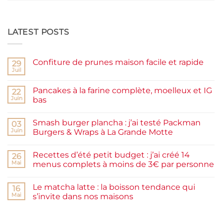
LATEST POSTS
Confiture de prunes maison facile et rapide
29
Juil
Aucun
commentaire
sur
Pancakes à la farine complète, moelleux et IG
22
Confiture
de
Juin
bas
prunes
Aucun
maison
commentaire
facile
Smash burger plancha : j’ai testé Packman
sur
03
et
Pancakes
rapide
Juin
Burgers & Wraps à La Grande Motte
à
la
Aucun
farine
commentaire
Recettes d’été petit budget : j’ai créé 14
complète,
sur
26
moelleux
Smash
Mai
menus complets à moins de 3€ par personne
et
burger
IG
plancha :
Aucun
bas
j’ai
commentaire
Le matcha latte : la boisson tendance qui
testé
sur
16
Packman
Recettes
Mai
s’invite dans nos maisons
Burgers &
d’été
Wraps
petit
Aucun
à
budget
commentaire
La
:
sur