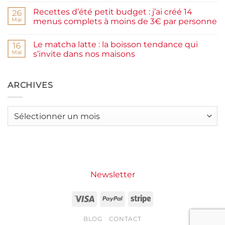
farine
commentaire
Recettes d’été petit budget : j’ai créé 14
complète,
sur
26
moelleux
Smash
Mai
menus complets à moins de 3€ par personne
et
burger
IG
plancha :
Aucun
bas
j’ai
commentaire
Le matcha latte : la boisson tendance qui
testé
sur
16
Packman
Recettes
Mai
s’invite dans nos maisons
Burgers &
d’été
Wraps
petit
Aucun
à
budget
commentaire
La
:
sur
Grande
j’ai
Le
ARCHIVES
Motte
créé
matcha
14
latte
menus
:
complets
la
Archives
à
boisson
moins
tendance
de
qui
3€
s’invite
par
dans
personne
nos
maisons
Newsletter
Visa
PayPal
Stripe
BLOG
CONTACT