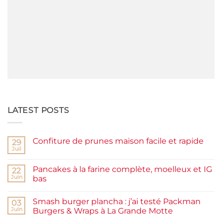
LATEST POSTS
Confiture de prunes maison facile et rapide
29
Juil
Aucun
commentaire
sur
Pancakes à la farine complète, moelleux et IG
22
Confiture
de
Juin
bas
prunes
Aucun
maison
commentaire
facile
Smash burger plancha : j’ai testé Packman
sur
03
et
Pancakes
rapide
Juin
Burgers & Wraps à La Grande Motte
à
la
Aucun