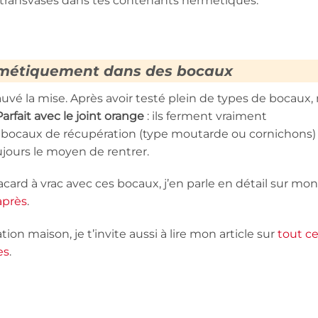
u transvases dans tes contenants hermétiques.
rmétiquement dans des bocaux
auvé la mise. Après avoir testé plein de types de bocaux,
arfait avec le joint orange
: ils ferment vraiment
bocaux de récupération (type moutarde ou cornichons)
ujours le moyen de rentrer.
ard à vrac avec ces bocaux, j’en parle en détail sur mon
après
.
tion maison, je t’invite aussi à lire mon article sur
tout c
es
.