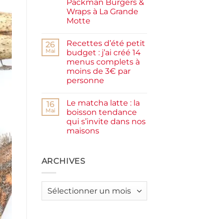
Packman Burgers &
la
farine
Wraps à La Grande
complète,
Motte
moelleux
et
Aucun
IG
commentaire
bas
Recettes d’été petit
sur
26
Smash
Mai
budget : j’ai créé 14
burger
menus complets à
plancha :
j’ai
moins de 3€ par
testé
personne
Packman
Burgers &
Aucun
Wraps
commentaire
à
Le matcha latte : la
sur
16
La
Recettes
Mai
boisson tendance
Grande
d’été
Motte
qui s’invite dans nos
petit
budget
maisons
:
j’ai
Aucun
créé
commentaire
sur
14
Le
ARCHIVES
menus
matcha
complets
latte
à
:
moins
la
de
Archives
boisson
3€
tendance
par
qui
personne
s’invite
dans