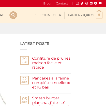
Blog
Contact
0
ACT
SE CONNECTER
PANIER /
0,00
€
LATEST POSTS
Confiture de prunes
29
Juil
maison facile et
rapide
Aucun
commentaire
Pancakes à la farine
sur
22
Confiture
Juin
complète, moelleux
de
et IG bas
prunes
maison
Aucun
facile
commentaire
et
Smash burger
sur
03
rapide
Pancakes
Juin
plancha : j’ai testé
à