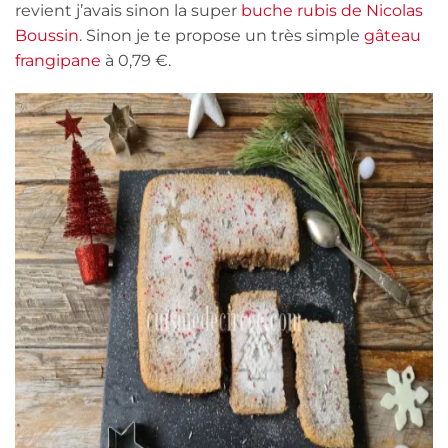
revient j’avais sinon la super
buche rubis de Nicolas
Boussin
. Sinon je te propose un très simple
gâteau
frangipane
à 0,79 €.