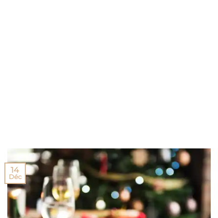
14
Déc