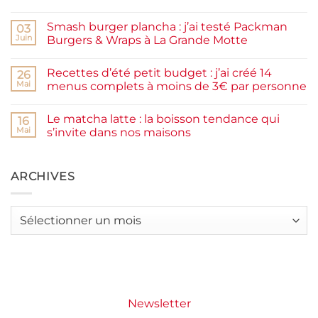
Aucun
maison
commentaire
facile
Smash burger plancha : j’ai testé Packman
sur
03
et
Pancakes
rapide
Juin
Burgers & Wraps à La Grande Motte
à
la
Aucun
farine
commentaire
Recettes d’été petit budget : j’ai créé 14
complète,
sur
26
moelleux
Smash
Mai
menus complets à moins de 3€ par personne
et
burger
IG
plancha :
Aucun
bas
j’ai
commentaire
Le matcha latte : la boisson tendance qui
testé
sur
16
Packman
Recettes
Mai
s’invite dans nos maisons
Burgers &
d’été
Wraps
petit
Aucun
à
budget
commentaire
La
:
sur
Grande
j’ai
Le
ARCHIVES
Motte
créé
matcha
14
latte
menus
:
complets
la
Archives
à
boisson
moins
tendance
de
qui
3€
s’invite
par
dans
personne
nos
maisons
Newsletter