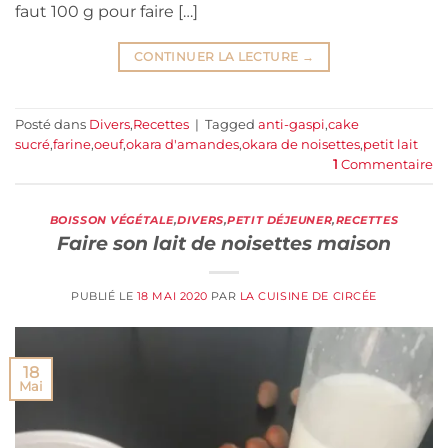
faut 100 g pour faire […]
CONTINUER LA LECTURE
→
Posté dans
Divers
,
Recettes
|
Tagged
anti-gaspi
,
cake
sucré
,
farine
,
oeuf
,
okara d'amandes
,
okara de noisettes
,
petit lait
1
Commentaire
BOISSON VÉGÉTALE
,
DIVERS
,
PETIT DÉJEUNER
,
RECETTES
Faire son lait de noisettes maison
PUBLIÉ LE
18 MAI 2020
PAR
LA CUISINE DE CIRCÉE
18
Mai