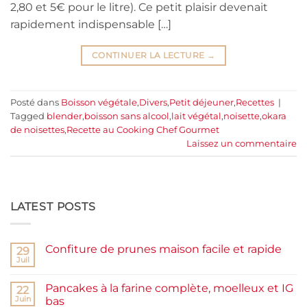
2,80 et 5€ pour le litre). Ce petit plaisir devenait
rapidement indispensable […]
CONTINUER LA LECTURE
→
Posté dans
Boisson végétale
,
Divers
,
Petit déjeuner
,
Recettes
|
Tagged
blender
,
boisson sans alcool
,
lait végétal
,
noisette
,
okara
de noisettes
,
Recette au Cooking Chef Gourmet
Laissez un commentaire
LATEST POSTS
Confiture de prunes maison facile et rapide
29
Juil
Aucun
commentaire
sur
Pancakes à la farine complète, moelleux et IG
22
Confiture
de
Juin
bas
prunes