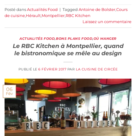
Posté dans
Actualités Food
|
Tagged
Antoine de Bolster
,
Cours
de cuisine
,
Hérault
,
Montpellier
,
RBC Kitchen
Laissez un commentaire
ACTUALITÉS FOOD
,
BONS PLANS FOOD
,
OÙ MANGER
Le RBC Kitchen à Montpellier, quand
le bistronomique se mêle au design
PUBLIÉ LE
6 FÉVRIER 2017
PAR
LA CUISINE DE CIRCÉE
06
Fév