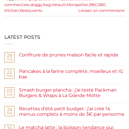
commerciale
,
doggy bag
,
Hérault
,
Montpellier
,
RBC
,
RBC
Kitchen
,
Restaurants
Laissez un commentaire
LATEST POSTS
Confiture de prunes maison facile et rapide
29
Juil
Aucun
commentaire
sur
Pancakes à la farine complète, moelleux et IG
22
Confiture
de
Juin
bas
prunes
Aucun
maison
commentaire
facile
Smash burger plancha : j’ai testé Packman
sur
03
et
Pancakes
rapide
Juin
Burgers & Wraps à La Grande Motte
à
la
Aucun
farine
commentaire
Recettes d’été petit budget : j’ai créé 14
complète,
sur
26
moelleux
Smash
Mai
menus complets à moins de 3€ par personne
et
burger
IG
plancha :
Aucun
bas
j’ai
commentaire
Le matcha latte : la boisson tendance qui
testé
sur
16