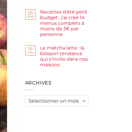
et
Aucun
IG
commentaire
bas
Recettes d’été petit
sur
26
Smash
Mai
budget : j’ai créé 14
burger
menus complets à
plancha :
j’ai
moins de 3€ par
testé
personne
Packman
Burgers &
Aucun
Wraps
commentaire
à
Le matcha latte : la
sur
16
La
Recettes
Mai
boisson tendance
Grande
d’été
Motte
qui s’invite dans nos
petit
budget
maisons
:
j’ai
Aucun
créé
commentaire
sur
14
Le
ARCHIVES
menus
matcha
complets
latte
à
:
moins
la
de
Archives
boisson
3€
tendance
par
qui
personne
s’invite
dans
nos
maisons