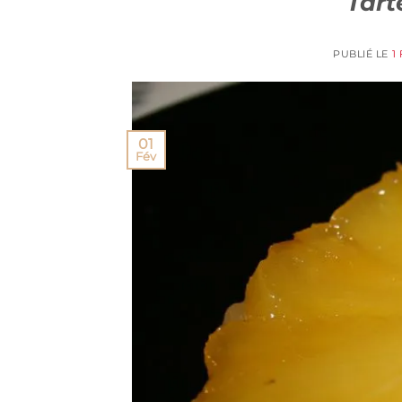
Tart
PUBLIÉ LE
1
01
Fév