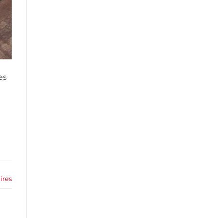
es
res