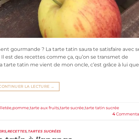
ent gourmande ? La tarte tatin saura te satisfaire avec s
 Il est des recettes comme ça, qu’on se transmet de
a tarte tatin me vient de mon oncle, c’est grâce à lui que
CONTINUER LA LECTURE
→
lletée
,
pomme
,
tarte aux fruits
,
tarte sucrée
,
tarte tatin sucrée
4
Commentai
ERS
,
RECETTES
,
TARTES SUCRÉES