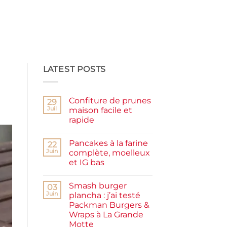
LATEST POSTS
Confiture de prunes
29
Juil
maison facile et
rapide
Aucun
commentaire
Pancakes à la farine
sur
22
Confiture
Juin
complète, moelleux
de
et IG bas
prunes
maison
Aucun
facile
commentaire
et
Smash burger
sur
03
rapide
Pancakes
Juin
plancha : j’ai testé
à
Packman Burgers &
la
farine
Wraps à La Grande
complète,
Motte
moelleux