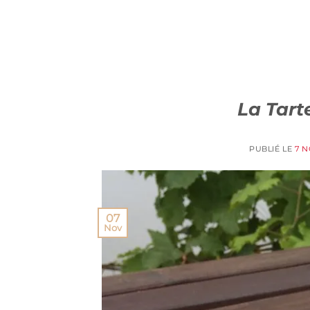
La Tart
PUBLIÉ LE
7 
07
Nov