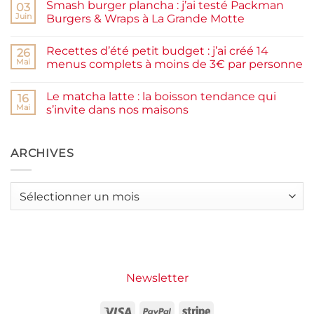
Smash burger plancha : j’ai testé Packman
sur
03
et
Pancakes
rapide
Juin
Burgers & Wraps à La Grande Motte
à
la
Aucun
farine
commentaire
Recettes d’été petit budget : j’ai créé 14
complète,
sur
26
moelleux
Smash
Mai
menus complets à moins de 3€ par personne
et
burger
IG
plancha :
Aucun
bas
j’ai
commentaire
Le matcha latte : la boisson tendance qui
testé
sur
16
Packman
Recettes
Mai
s’invite dans nos maisons
Burgers &
d’été
Wraps
petit
Aucun
à
budget
commentaire
La
:
sur
Grande
j’ai
Le
ARCHIVES
Motte
créé
matcha
14
latte
menus
:
complets
la
Archives
à
boisson
moins
tendance
de
qui
3€
s’invite
par
dans
personne
nos
maisons
Newsletter
Visa
PayPal
Stripe