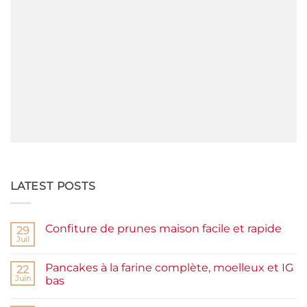
LATEST POSTS
Confiture de prunes maison facile et rapide
29
Juil
Aucun
commentaire
sur
Pancakes à la farine complète, moelleux et IG
22
Confiture
de
Juin
bas
prunes
Aucun
maison
commentaire
facile