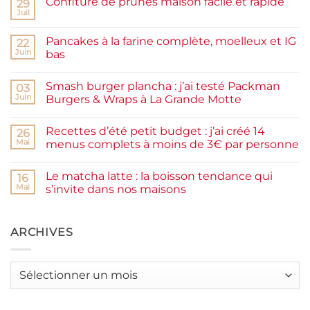
Confiture de prunes maison facile et rapide
29
Juil
Aucun
commentaire
sur
Pancakes à la farine complète, moelleux et IG
22
Confiture
de
Juin
bas
prunes
Aucun
maison
commentaire
facile
Smash burger plancha : j’ai testé Packman
sur
03
et
Pancakes
rapide
Juin
Burgers & Wraps à La Grande Motte
à
la
Aucun
farine
commentaire
Recettes d’été petit budget : j’ai créé 14
complète,
sur
26
moelleux
Smash
Mai
menus complets à moins de 3€ par personne
et
burger
IG
plancha :
Aucun
bas
j’ai
commentaire
Le matcha latte : la boisson tendance qui
testé
sur
16
Packman
Recettes
Mai
s’invite dans nos maisons
Burgers &
d’été
Wraps
petit
Aucun
à
budget
commentaire
La
:
sur
Grande
j’ai
Le
ARCHIVES
Motte
créé
matcha
14
latte
menus
:
complets
la
Archives
à
boisson
moins
tendance
de
qui
3€
s’invite