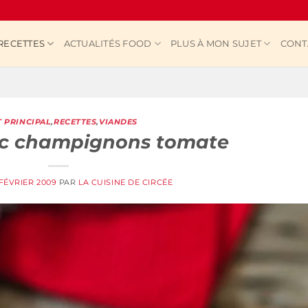
RECETTES
ACTUALITÉS FOOD
PLUS À MON SUJET
CONT
T PRINCIPAL
,
RECETTES
,
VIANDES
rc champignons tomate
 FÉVRIER 2009
PAR
LA CUISINE DE CIRCÉE