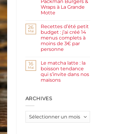
Packman Burgers &
la
farine
Wraps à La Grande
complète,
Motte
moelleux
et
Aucun
IG
commentaire
bas
Recettes d’été petit
sur
26
Smash
Mai
budget : j’ai créé 14
burger
menus complets à
plancha :
j’ai
moins de 3€ par
testé
personne
Packman
Burgers &
Aucun
Wraps
commentaire
à
Le matcha latte : la
sur
16
La
Recettes
Mai
boisson tendance
Grande
d’été
Motte
qui s’invite dans nos
petit
budget
maisons
:
j’ai
Aucun
créé
commentaire
sur
14
Le
ARCHIVES
menus
matcha
complets
latte
à
:
moins
la
de
Archives
boisson
3€
tendance
par
qui
personne
s’invite
dans