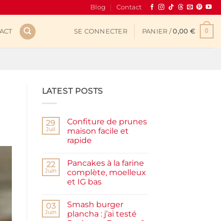
Blog
Contact
0
ACT
SE CONNECTER
PANIER /
0,00
€
LATEST POSTS
Confiture de prunes
29
Juil
maison facile et
rapide
Aucun
commentaire
Pancakes à la farine
sur
22
Confiture
Juin
complète, moelleux
de
et IG bas
prunes
maison
Aucun
facile
commentaire
et
Smash burger
sur
03
rapide
Pancakes
Juin
plancha : j’ai testé
à