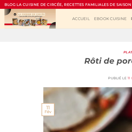
Passer
BLOG LA CUISINE DE CIRCÉE, RECETTES FAMILIALES DE SAISON
au
contenu
ACCUEIL
EBOOK CUISINE
PLA
Rôti de po
PUBLIÉ LE
11
11
Fév