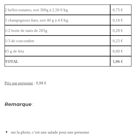
2 belles tomates, soit 300g à 2,50 €/kg
0,75 €
3 champignons frais, soit 40 g à 4 €/kg
0,16 €
1/2 boite de maïs de 285g
0,20 €
1/3 de concombre
0,25 €
65 g de feta
0,60 €
TOTAL
1,96 €
Prix par personne
: 0,98 €
Remarque
:
sur la photo, c’est une salade pour une personne