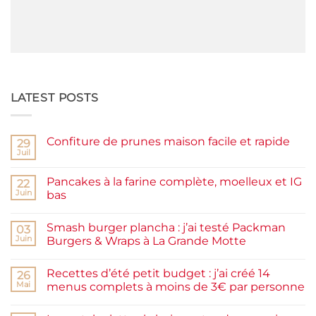
LATEST POSTS
Confiture de prunes maison facile et rapide
29
Juil
Aucun
commentaire
sur
Pancakes à la farine complète, moelleux et IG
22
Confiture
de
Juin
bas
prunes
Aucun
maison
commentaire
facile
Smash burger plancha : j’ai testé Packman
sur
03
et
Pancakes
rapide
Juin
Burgers & Wraps à La Grande Motte
à
la
Aucun
farine
commentaire
Recettes d’été petit budget : j’ai créé 14
complète,
sur
26
moelleux
Smash
Mai
menus complets à moins de 3€ par personne
et
burger
IG
plancha :
Aucun
bas
j’ai
commentaire