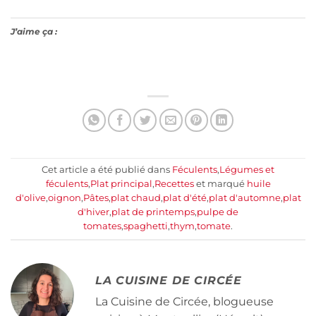
J’aime ça :
Cet article a été publié dans
Féculents
,
Légumes et
féculents
,
Plat principal
,
Recettes
et marqué
huile
d'olive
,
oignon
,
Pâtes
,
plat chaud
,
plat d'été
,
plat d'automne
,
plat
d'hiver
,
plat de printemps
,
pulpe de
tomates
,
spaghetti
,
thym
,
tomate
.
LA CUISINE DE CIRCÉE
La Cuisine de Circée, blogueuse