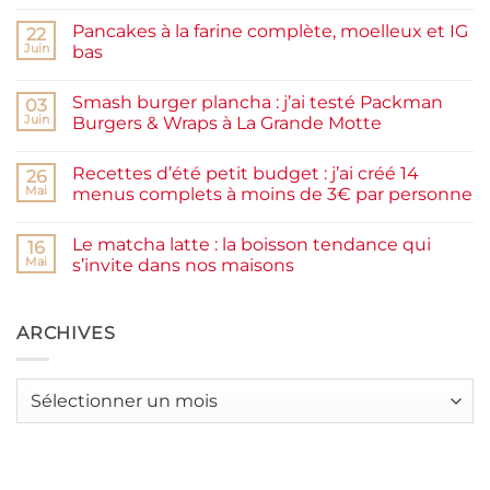
commentaire
sur
Pancakes à la farine complète, moelleux et IG
22
Confiture
de
Juin
bas
prunes
Aucun
maison
commentaire
facile
Smash burger plancha : j’ai testé Packman
sur
03
et
Pancakes
rapide
Juin
Burgers & Wraps à La Grande Motte
à
la
Aucun
farine
commentaire
Recettes d’été petit budget : j’ai créé 14
complète,
sur
26
moelleux
Smash
Mai
menus complets à moins de 3€ par personne
et
burger
IG
plancha :
Aucun
bas
j’ai
commentaire
Le matcha latte : la boisson tendance qui
testé
sur
16
Packman
Recettes
Mai
s’invite dans nos maisons
Burgers &
d’été
Wraps
petit
Aucun
à
budget
commentaire
La
:
sur
Grande
j’ai
Le
ARCHIVES
Motte
créé
matcha
14
latte
menus
:
complets
la
Archives
à
boisson
moins
tendance
de
qui
3€
s’invite
par
dans
personne
nos
maisons