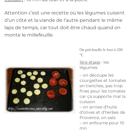
Attention c’est une recette où les légumes cuisent
d’un côté et la viande de l’autre pendant le même
laps de temps, car tout doit être chaud quand on
monte le millefeuille.
On préchauffe le four à 200
°C
1ère étape
: les
légumes
– on découpe les
courgettes et tomates
en tranches, pas trop
fines pour les tomates
car ça supporte mal la
cuisson
– on arrose d’huile
d’olives et d’herbes de
Provence, on sale
– on enfourne pour 10
mn