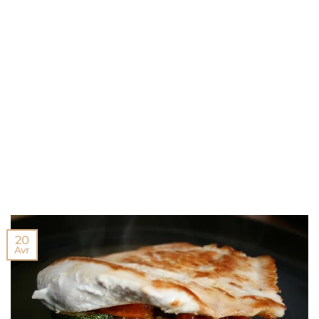
20
Avr