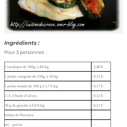
Ingrédients
:
Pour 3 personnes :
3 escalopes de 100g, à 8€/kg
2,40 €
1 petite courgette de 150g, à 1€/kg
0,15 €
1 petite tomate de 100 g à 1,7 €/kg
0,17 €
2 cL d’huile d’olives
0.12 €
30 g de gruyère à 6,9 €/kg
0,21 €
herbes de Provence
–
sel – poivre
–