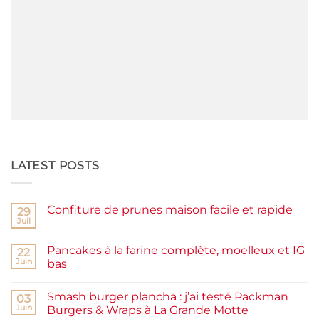
LATEST POSTS
Confiture de prunes maison facile et rapide
29
Juil
Aucun
commentaire
sur
Pancakes à la farine complète, moelleux et IG
22
Confiture
de
Juin
bas
prunes
Aucun
maison
commentaire
facile
Smash burger plancha : j’ai testé Packman
sur
03
et
Pancakes
rapide
Juin
Burgers & Wraps à La Grande Motte
à