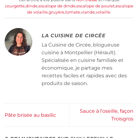
courgette
,
dinde
,
escalope de dinde
,
escalope de poulet
,
escalope
de volaille
,
gruyère
,
tomate
,
viande
,
volaille
.
LA CUISINE DE CIRCÉE
La Cuisine de Circée, blogueuse
cuisine à Montpellier (Hérault).
Spécialisée en cuisine familiale et
économique, je partage mes
recettes faciles et rapides avec des
produits de saison.
Sauce à l’oseille, façon
Pâte brisée au basilic
Troisgros