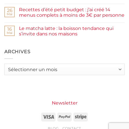
la
Aucun
farine
commentaire
Recettes d’été petit budget : j’ai créé 14
complète,
sur
26
moelleux
Smash
Mai
menus complets à moins de 3€ par personne
et
burger
IG
plancha :
Aucun
bas
j’ai
commentaire
Le matcha latte : la boisson tendance qui
testé
sur
16
Packman
Recettes
Mai
s’invite dans nos maisons
Burgers &
d’été
Wraps
petit
Aucun
à
budget
commentaire
La
:
sur
Grande
j’ai
Le
ARCHIVES
Motte
créé
matcha
14
latte
menus
:
complets
la
Archives
à
boisson
moins
tendance
de
qui
3€
s’invite
par
dans
personne
nos
maisons
Newsletter
Visa
PayPal
Stripe
BLOG
CONTACT