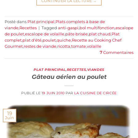
CONTINUER LA LECTURE
→
Posté dans
Plat principal
,
Plats complets à base de
viande
,
Recettes
|
Tagged
anti-gaspi
,
bol multifonction
,
escalope
de poulet
,
escalope de volaille
,
pâte brisée
,
plat chaud
,
Plat
complet
,
plat d'été
,
poulet
,
quiche
,
Recette au Cooking Chef
Gourmet
,
restes de viande
,
ricotta
,
tomate
,
volaille
7
Commentaires
PLAT PRINCIPAL
,
RECETTES
,
VIANDES
Gâteau aérien au poulet
PUBLIÉ LE
19 JUIN 2010
PAR
LA CUISINE DE CIRCÉE
19
Juin