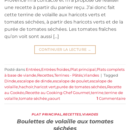
Provence m’a contacté et m’a proposé de réaliser
une recette à partir du panier reçu. J’ai donc fait
cette terrine de volaille aux haricots verts et
tomates séchées, à partir des haricots verts et de la
purée de tomates séchées. Les tomates fraîches
qu’on voit sont aussi […]
CONTINUER LA LECTURE
→
Posté dans
Entrées
,
Entrées froides
,
Plat principal
,
Plats complets
à base de viande
,
Recettes
,
Terrines - Pâtés
,
Viandes
|
Tagged
Dinde
,
escalope de dinde
,
escalope de poulet
,
escalope de
volaille
,
hachoir
,
haricot vert
,
purée de tomates séchées
,
Recette
au Cookéo
,
Recette au Cooking Chef Gourmet
,
terrine
,
terrine de
volaille
,
tomate séchée
,
yaourt
1
Commentaire
PLAT PRINCIPAL
,
RECETTES
,
VIANDES
Boulettes de volaille aux tomates
séchées