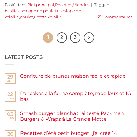
Posté dans
Plat principal
,
Recettes
,
Viandes
|
Tagged
basilic
,
escalope de poulet
,
escalope de
volaille
,
poulet
,
ricotta
,
volaille
21
Commentaires
1
2
3
LATEST POSTS
Confiture de prunes maison facile et rapide
29
Juil
Aucun
commentaire
sur
Pancakes à la farine complète, moelleux et IG
22
Confiture
de
Juin
bas
prunes
Aucun
maison
commentaire
facile
Smash burger plancha : j’ai testé Packman
sur
03
et
Pancakes
rapide
Juin
Burgers & Wraps à La Grande Motte
à
la
Aucun
farine
commentaire
Recettes d’été petit budget : j’ai créé 14
complète,
sur
26