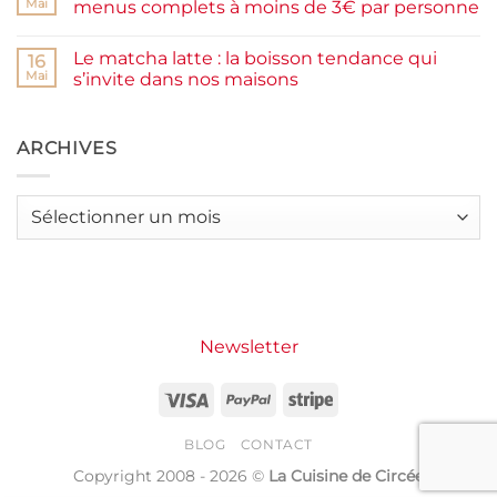
moelleux
Smash
Mai
menus complets à moins de 3€ par personne
et
burger
IG
plancha :
Aucun
bas
j’ai
commentaire
Le matcha latte : la boisson tendance qui
testé
sur
16
Packman
Recettes
Mai
s’invite dans nos maisons
Burgers &
d’été
Wraps
petit
Aucun
à
budget
commentaire
La
:
sur
Grande
j’ai
Le
ARCHIVES
Motte
créé
matcha
14
latte
menus
:
complets
la
Archives
à
boisson
moins
tendance
de
qui
3€
s’invite
par
dans
personne
nos
maisons
Newsletter
Visa
PayPal
Stripe
BLOG
CONTACT
Copyright 2008 - 2026 ©
La Cuisine de Circée