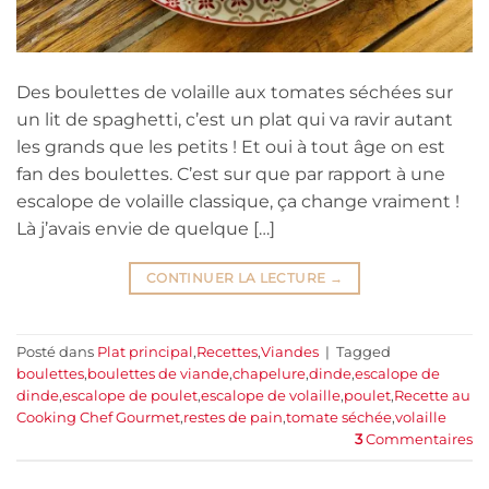
Des boulettes de volaille aux tomates séchées sur
un lit de spaghetti, c’est un plat qui va ravir autant
les grands que les petits ! Et oui à tout âge on est
fan des boulettes. C’est sur que par rapport à une
escalope de volaille classique, ça change vraiment !
Là j’avais envie de quelque […]
CONTINUER LA LECTURE
→
Posté dans
Plat principal
,
Recettes
,
Viandes
|
Tagged
boulettes
,
boulettes de viande
,
chapelure
,
dinde
,
escalope de
dinde
,
escalope de poulet
,
escalope de volaille
,
poulet
,
Recette au
Cooking Chef Gourmet
,
restes de pain
,
tomate séchée
,
volaille
3
Commentaires