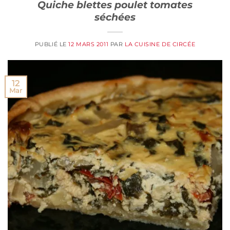
Quiche blettes poulet tomates
séchées
PUBLIÉ LE
12 MARS 2011
PAR
LA CUISINE DE CIRCÉE
12
Mar