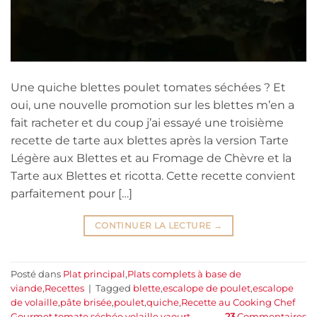
Une quiche blettes poulet tomates séchées ? Et
oui, une nouvelle promotion sur les blettes m’en a
fait racheter et du coup j’ai essayé une troisième
recette de tarte aux blettes après la version Tarte
Légère aux Blettes et au Fromage de Chèvre et la
Tarte aux Blettes et ricotta. Cette recette convient
parfaitement pour […]
CONTINUER LA LECTURE
→
Posté dans
Plat principal
,
Plats complets à base de
viande
,
Recettes
|
Tagged
blette
,
escalope de poulet
,
escalope
de volaille
,
pâte brisée
,
poulet
,
quiche
,
Recette au Cooking Chef
Gourmet
,
tomate séchée
,
volaille
,
yaourt
23
Commentaires