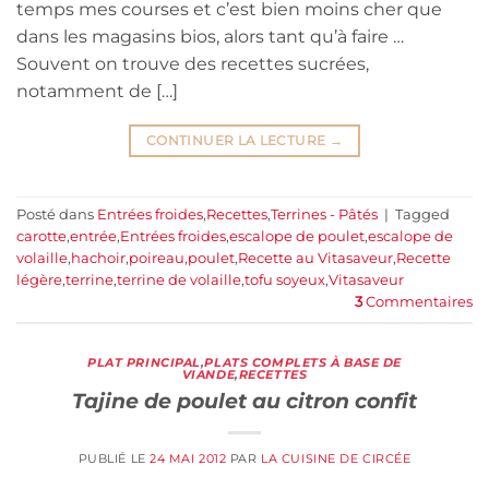
temps mes courses et c’est bien moins cher que
dans les magasins bios, alors tant qu’à faire …
Souvent on trouve des recettes sucrées,
notamment de […]
CONTINUER LA LECTURE
→
Posté dans
Entrées froides
,
Recettes
,
Terrines - Pâtés
|
Tagged
carotte
,
entrée
,
Entrées froides
,
escalope de poulet
,
escalope de
volaille
,
hachoir
,
poireau
,
poulet
,
Recette au Vitasaveur
,
Recette
légère
,
terrine
,
terrine de volaille
,
tofu soyeux
,
Vitasaveur
3
Commentaires
PLAT PRINCIPAL
,
PLATS COMPLETS À BASE DE
VIANDE
,
RECETTES
Tajine de poulet au citron confit
PUBLIÉ LE
24 MAI 2012
PAR
LA CUISINE DE CIRCÉE