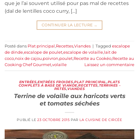
que je l’ai souvent utilisé pour pas mal de recettes
(dal de lentilles coco curry, […]
CONTINUER LA LECTURE
→
Posté dans
Plat principal
,
Recettes
,
Viandes
|
Tagged
escalope
de dinde
,
escalope de poulet
,
escalope de volaille
,
lait de
coco
,
noix de cajou
,
poivron
,
poulet
,
Recette au Cookéo
,
Recette au
Cooking Chef Gourmet
,
volaille
Laissez un commentaire
ENTRÉES
,
ENTRÉES FROIDES
,
PLAT PRINCIPAL
,
PLATS
COMPLETS À BASE DE VIANDE
,
RECETTES
,
TERRINES -
PÂTÉS
,
VIANDES
Terrine de volaille aux haricots verts
et tomates séchées
PUBLIÉ LE
23 OCTOBRE 2015
PAR
LA CUISINE DE CIRCÉE