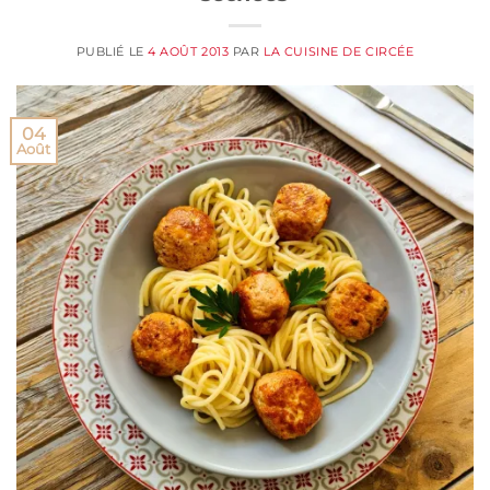
PUBLIÉ LE
4 AOÛT 2013
PAR
LA CUISINE DE CIRCÉE
04
Août