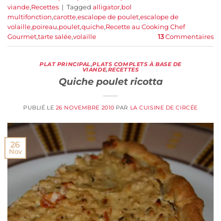
viande
,
Recettes
|
Tagged
alligator
,
bol
multifonction
,
carotte
,
escalope de poulet
,
escalope de
volaille
,
poireau
,
poulet
,
quiche
,
Recette au Cooking Chef
Gourmet
,
tarte salée
,
volaille
13
Commentaires
PLAT PRINCIPAL
,
PLATS COMPLETS À BASE DE
VIANDE
,
RECETTES
Quiche poulet ricotta
PUBLIÉ LE
26 NOVEMBRE 2010
PAR
LA CUISINE DE CIRCÉE
26
Nov