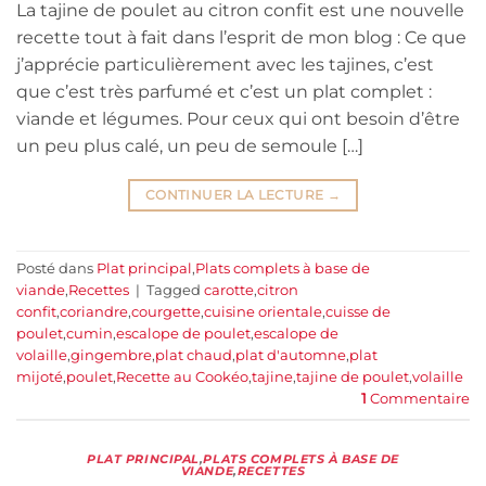
La tajine de poulet au citron confit est une nouvelle
recette tout à fait dans l’esprit de mon blog : Ce que
j’apprécie particulièrement avec les tajines, c’est
que c’est très parfumé et c’est un plat complet :
viande et légumes. Pour ceux qui ont besoin d’être
un peu plus calé, un peu de semoule […]
CONTINUER LA LECTURE
→
Posté dans
Plat principal
,
Plats complets à base de
viande
,
Recettes
|
Tagged
carotte
,
citron
confit
,
coriandre
,
courgette
,
cuisine orientale
,
cuisse de
poulet
,
cumin
,
escalope de poulet
,
escalope de
volaille
,
gingembre
,
plat chaud
,
plat d'automne
,
plat
mijoté
,
poulet
,
Recette au Cookéo
,
tajine
,
tajine de poulet
,
volaille
1
Commentaire
PLAT PRINCIPAL
,
PLATS COMPLETS À BASE DE
VIANDE
,
RECETTES