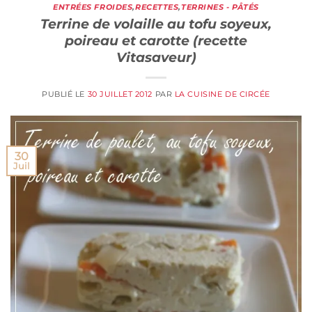
ENTRÉES FROIDES
,
RECETTES
,
TERRINES - PÂTÉS
Terrine de volaille au tofu soyeux,
poireau et carotte (recette
Vitasaveur)
PUBLIÉ LE
30 JUILLET 2012
PAR
LA CUISINE DE CIRCÉE
30
Juil