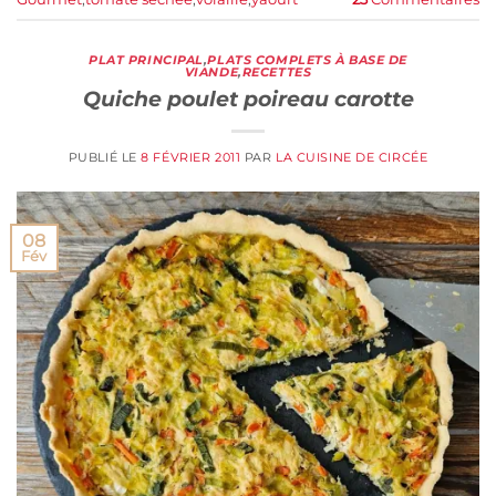
PLAT PRINCIPAL
,
PLATS COMPLETS À BASE DE
VIANDE
,
RECETTES
Quiche poulet poireau carotte
PUBLIÉ LE
8 FÉVRIER 2011
PAR
LA CUISINE DE CIRCÉE
08
Fév