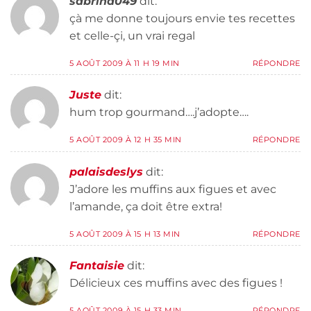
sabrina049
dit:
çà me donne toujours envie tes recettes
et celle-çi, un vrai regal
5 AOÛT 2009 À 11 H 19 MIN
RÉPONDRE
Juste
dit:
hum trop gourmand….j’adopte….
5 AOÛT 2009 À 12 H 35 MIN
RÉPONDRE
palaisdeslys
dit:
J’adore les muffins aux figues et avec
l’amande, ça doit être extra!
5 AOÛT 2009 À 15 H 13 MIN
RÉPONDRE
Fantaisie
dit:
Délicieux ces muffins avec des figues !
5 AOÛT 2009 À 15 H 33 MIN
RÉPONDRE