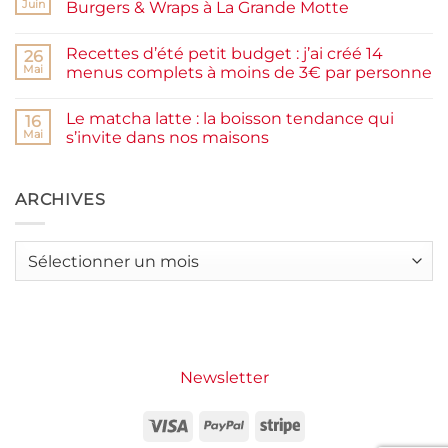
Pancakes
rapide
Juin
Burgers & Wraps à La Grande Motte
à
la
Aucun
farine
commentaire
Recettes d’été petit budget : j’ai créé 14
complète,
sur
26
moelleux
Smash
Mai
menus complets à moins de 3€ par personne
et
burger
IG
plancha :
Aucun
bas
j’ai
commentaire
Le matcha latte : la boisson tendance qui
testé
sur
16
Packman
Recettes
Mai
s’invite dans nos maisons
Burgers &
d’été
Wraps
petit
Aucun
à
budget
commentaire
La
:
sur
Grande
j’ai
Le
ARCHIVES
Motte
créé
matcha
14
latte
menus
:
complets
la
Archives
à
boisson
moins
tendance
de
qui
3€
s’invite
par
dans
personne
nos
maisons
Newsletter
Visa
PayPal
Stripe