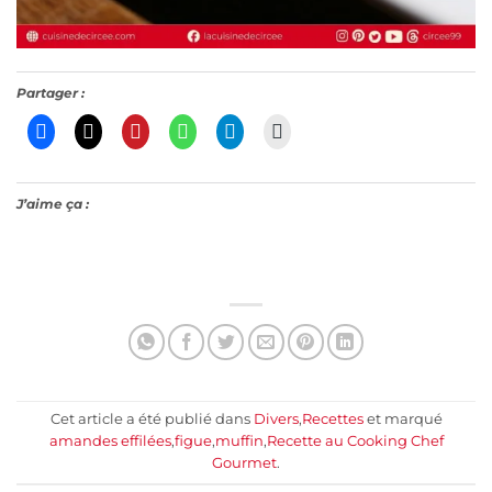
Partager :
J’aime ça :
Cet article a été publié dans
Divers
,
Recettes
et marqué
amandes effilées
,
figue
,
muffin
,
Recette au Cooking Chef
Gourmet
.