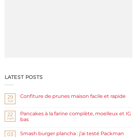
LATEST POSTS
Confiture de prunes maison facile et rapide
29
Juil
Aucun
commentaire
sur
Pancakes à la farine complète, moelleux et IG
22
Confiture
de
Juin
bas
prunes
Aucun
maison
commentaire
facile
Smash burger plancha : j’ai testé Packman
sur
03
et