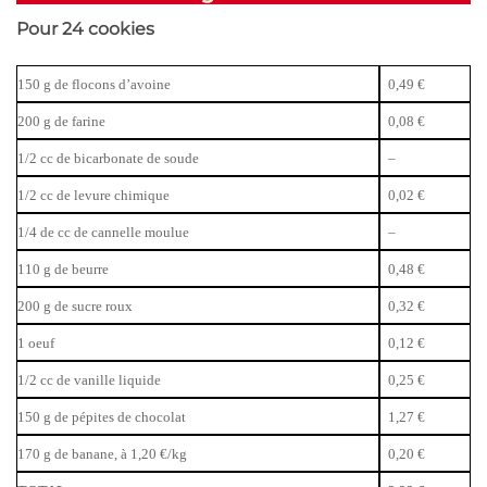
Pour 24 cookies
150 g de flocons d’avoine
0,49 €
200 g de farine
0,08 €
1/2 cc de bicarbonate de soude
–
1/2 cc de levure chimique
0,02 €
1/4 de cc de cannelle moulue
–
110 g de beurre
0,48 €
200 g de sucre roux
0,32 €
1 oeuf
0,12 €
1/2 cc de vanille liquide
0,25 €
150 g de pépites de chocolat
1,27 €
170 g de banane, à 1,20 €/kg
0,20 €