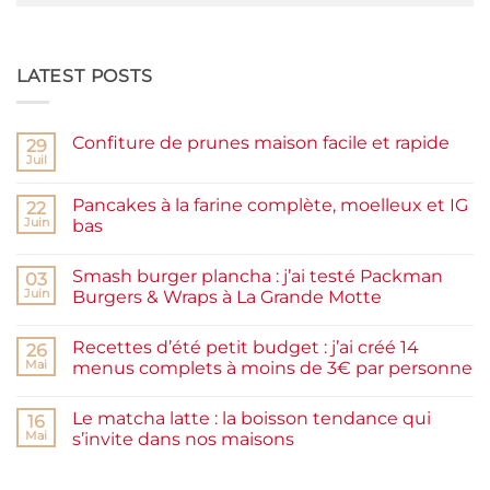
LATEST POSTS
Confiture de prunes maison facile et rapide
29
Juil
Aucun
commentaire
sur
Pancakes à la farine complète, moelleux et IG
22
Confiture
de
Juin
bas
prunes
Aucun
maison
commentaire
facile
Smash burger plancha : j’ai testé Packman
sur
03
et
Pancakes
rapide
Juin
Burgers & Wraps à La Grande Motte
à
la
Aucun
farine
commentaire
Recettes d’été petit budget : j’ai créé 14
complète,
sur
26
moelleux
Smash
Mai
menus complets à moins de 3€ par personne
et
burger
IG
plancha :
Aucun
bas
j’ai
commentaire
Le matcha latte : la boisson tendance qui
testé
sur
16
Packman
Recettes
Mai
s’invite dans nos maisons
Burgers &
d’été
Wraps
petit
Aucun
à
budget
commentaire
La
:
sur