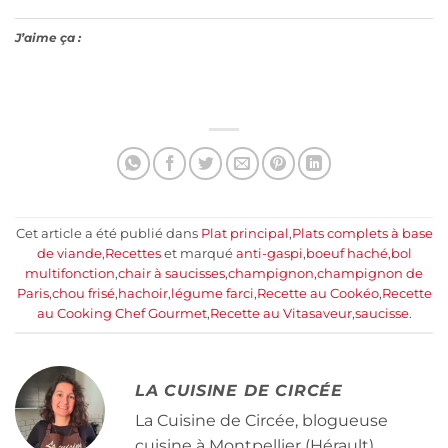
J’aime ça :
Cet article a été publié dans
Plat principal
,
Plats complets à base
de viande
,
Recettes
et marqué
anti-gaspi
,
boeuf haché
,
bol
multifonction
,
chair à saucisses
,
champignon
,
champignon de
Paris
,
chou frisé
,
hachoir
,
légume farci
,
Recette au Cookéo
,
Recette
au Cooking Chef Gourmet
,
Recette au Vitasaveur
,
saucisse
.
LA CUISINE DE CIRCÉE
La Cuisine de Circée, blogueuse
cuisine à Montpellier (Hérault).