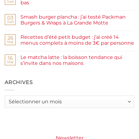
de
Juin
bas
prunes
Aucun
maison
commentaire
facile
Smash burger plancha : j’ai testé Packman
sur
03
et
Pancakes
rapide
Juin
Burgers & Wraps à La Grande Motte
à
la
Aucun
farine
commentaire
Recettes d’été petit budget : j’ai créé 14
complète,
sur
26
moelleux
Smash
Mai
menus complets à moins de 3€ par personne
et
burger
IG
plancha :
Aucun
bas
j’ai
commentaire
Le matcha latte : la boisson tendance qui
testé
sur
16
Packman
Recettes
Mai
s’invite dans nos maisons
Burgers &
d’été
Wraps
petit
Aucun
à
budget
commentaire
La
:
sur
Grande
j’ai
Le
ARCHIVES
Motte
créé
matcha
14
latte
menus
:
complets
la
Archives
à
boisson
moins
tendance
de
qui
3€
s’invite
par
dans
personne
nos
maisons
Newsletter