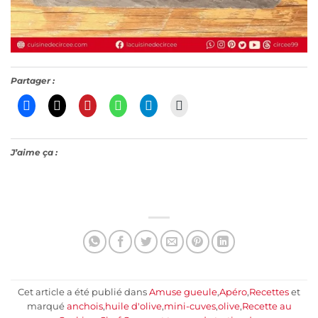
Partager :
J’aime ça :
Cet article a été publié dans
Amuse gueule
,
Apéro
,
Recettes
et
marqué
anchois
,
huile d'olive
,
mini-cuves
,
olive
,
Recette au