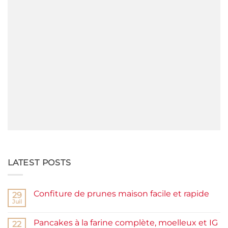
LATEST POSTS
Confiture de prunes maison facile et rapide
29
Juil
Aucun
commentaire
sur
Pancakes à la farine complète, moelleux et IG
22
Confiture