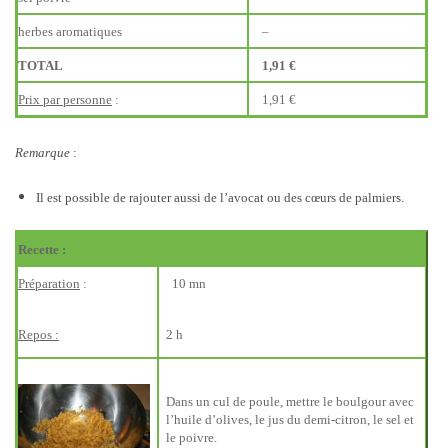
herbes aromatiques
–
TOTAL
1,91 €
Prix par personne
:
1,91 €
Remarque
:
Il est possible de rajouter aussi de l’avocat ou des cœurs de palmiers.
Recette :
Préparation
:
10 mn
Repos :
2 h
Dans un cul de poule, mettre le boulgour avec
l’huile d’olives, le jus du demi-citron, le sel et
le poivre.