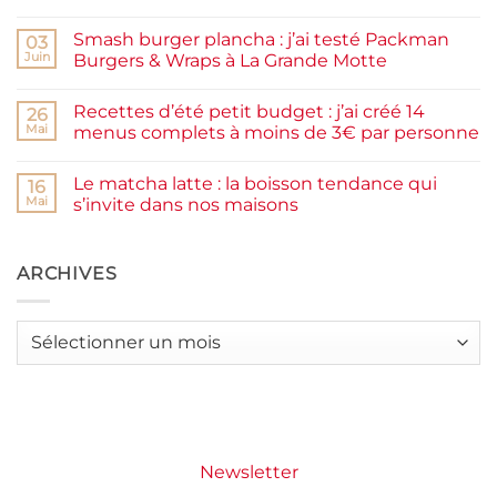
Aucun
maison
commentaire
facile
Smash burger plancha : j’ai testé Packman
sur
03
et
Pancakes
rapide
Juin
Burgers & Wraps à La Grande Motte
à
la
Aucun
farine
commentaire
Recettes d’été petit budget : j’ai créé 14
complète,
sur
26
moelleux
Smash
Mai
menus complets à moins de 3€ par personne
et
burger
IG
plancha :
Aucun
bas
j’ai
commentaire
Le matcha latte : la boisson tendance qui
testé
sur
16
Packman
Recettes
Mai
s’invite dans nos maisons
Burgers &
d’été
Wraps
petit
Aucun
à
budget
commentaire
La
:
sur
Grande
j’ai
Le
ARCHIVES
Motte
créé
matcha
14
latte
menus
:
complets
la
Archives
à
boisson
moins
tendance
de
qui
3€
s’invite
par
dans
personne
nos
maisons
Newsletter