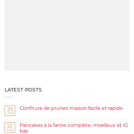
LATEST POSTS
Confiture de prunes maison facile et rapide
29
Juil
Aucun
commentaire
sur
Pancakes à la farine complète, moelleux et IG
22
Confiture
de
Juin
bas
prunes