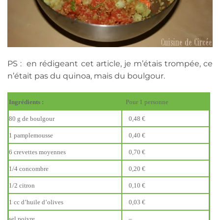
PS : en rédigeant cet article, je m’étais trompée, ce
n’était pas du quinoa, mais du boulgour.
Ingrédients :
Pour 1 personne
80 g de boulgour
0,48 €
1 pamplemousse
0,40 €
6 crevettes moyennes
0,70 €
1/4 concombre
0,20 €
1/2 citron
0,10 €
1 cc d’huile d’olives
0,03 €
sel poivre
–