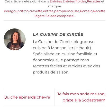
Cet article a été publié dans
Entrées
,
Entrées froides
,
Recettes
et
marqué
boulgour
,
citron
,
crevette
,
entrée
,
pamplemousse
,
Pomelo
,
Recette
légère
,
Salade composée
.
LA CUISINE DE CIRCÉE
La Cuisine de Circée, blogueuse
cuisine à Montpellier (Hérault).
Spécialisée en cuisine familiale et
économique, je partage mes
recettes faciles et rapides avec des
produits de saison.
Je fais mon soda maison,
Quiche épinards chèvre
grâce à la Sodastream