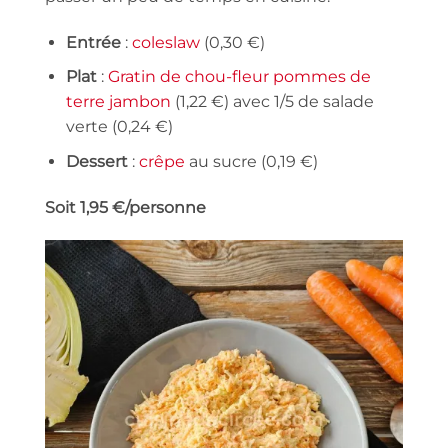
Entrée
:
coleslaw
(0,30 €)
Plat
:
Gratin de chou-fleur pommes de
terre jambon
(1,22 €) avec 1/5 de salade
verte (0,24 €)
Dessert
:
crêpe
au sucre (0,19 €)
Soit 1,95 €/personne