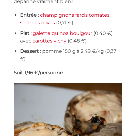
dépanne vraiment bien !
Entrée
:
champignons farcis tomates
séchées olives
(0,71 €)
Plat
:
galette quinoa boulgour
(0,40 €)
avec
carottes vichy
(0,48 €)
Dessert
: pomme 150 g à 2,49 €/kg (0,37
€)
Soit 1,96 €/personne