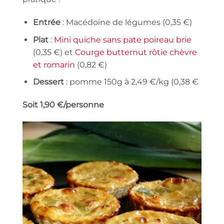
Entrée
: Macédoine de légumes (0,35 €)
Plat
:
Mini quiche sans pate poireau brie
(0,35 €) et
Courge butternut rôtie chèvre
et romarin
(0,82 €)
Dessert
: pomme 150g à 2,49 €/kg (0,38 €
Soit 1,90 €/personne