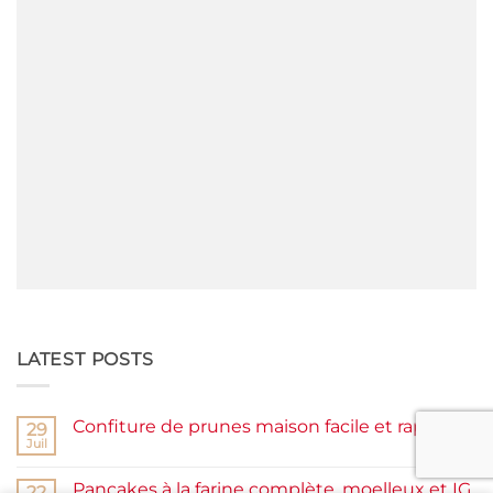
LATEST POSTS
Confiture de prunes maison facile et rapide
29
Juil
Aucun
commentaire
sur
Pancakes à la farine complète, moelleux et IG
22
Confiture