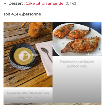
Dessert
:
Cake citron amande
(0,7 €)
soit 4,31 €/personne
Patates douces farcies
jambon noix
Soupe de lentilles corail à la
noix de coco