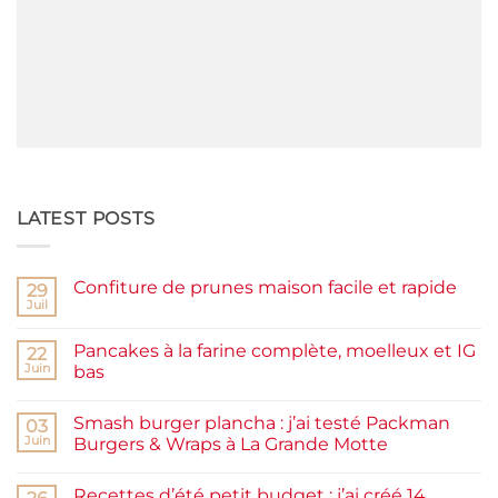
LATEST POSTS
Confiture de prunes maison facile et rapide
29
Juil
Aucun
commentaire
sur
Pancakes à la farine complète, moelleux et IG
22
Confiture
de
Juin
bas
prunes
Aucun
maison
commentaire
facile
Smash burger plancha : j’ai testé Packman
sur
03
et
Pancakes
rapide
Juin
Burgers & Wraps à La Grande Motte
à
la
Aucun
farine
commentaire
Recettes d’été petit budget : j’ai créé 14
complète,
sur