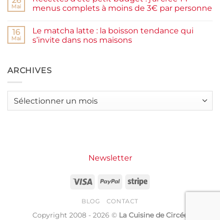
26
moelleux
Smash
Mai
menus complets à moins de 3€ par personne
et
burger
IG
plancha :
Aucun
bas
j’ai
commentaire
Le matcha latte : la boisson tendance qui
testé
sur
16
Packman
Recettes
Mai
s’invite dans nos maisons
Burgers &
d’été
Wraps
petit
Aucun
à
budget
commentaire
La
:
sur
Grande
j’ai
Le
ARCHIVES
Motte
créé
matcha
14
latte
menus
:
complets
la
Archives
à
boisson
moins
tendance
de
qui
3€
s’invite
par
dans
personne
nos
maisons
Newsletter
Visa
PayPal
Stripe
BLOG
CONTACT
Copyright 2008 - 2026 ©
La Cuisine de Circée