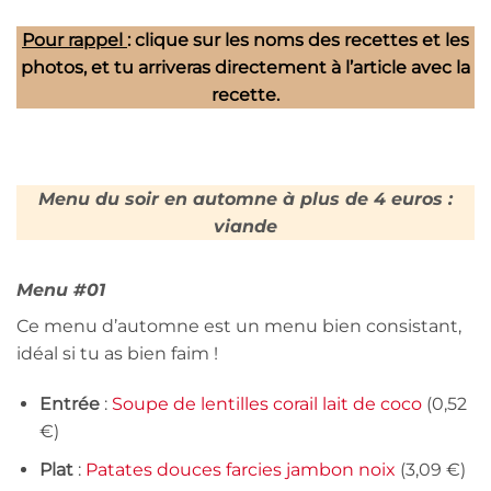
Pour rappel
: clique sur les noms des recettes et les
photos, et tu arriveras directement à l’article avec la
recette.
Menu du soir en automne à plus de 4 euros :
viande
Menu #01
Ce menu d’automne est un menu bien consistant,
idéal si tu as bien faim !
Entrée
:
Soupe de lentilles corail lait de coco
(0,52
€)
Plat
:
Patates douces farcies jambon noix
(3,09 €)