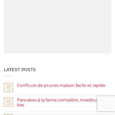
LATEST POSTS
Confiture de prunes maison facile et rapide
29
Juil
Aucun
commentaire
sur
Pancakes à la farine complète, moelleux et IG
22
Confiture
de
Juin
bas
prunes
Aucun
maison
commentaire
facile