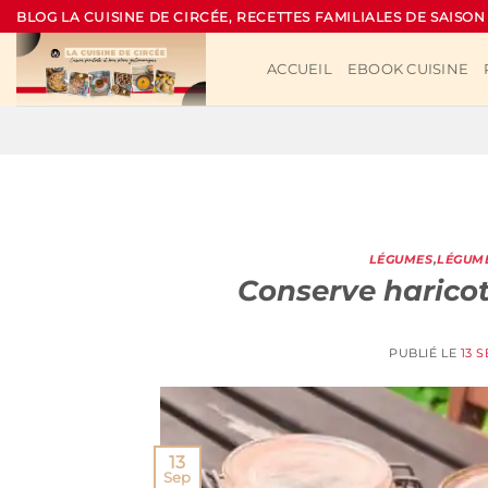
Passer
BLOG LA CUISINE DE CIRCÉE, RECETTES FAMILIALES DE SAISON
au
contenu
ACCUEIL
EBOOK CUISINE
LÉGUMES
,
LÉGUME
Conserve harico
PUBLIÉ LE
13 
13
Sep