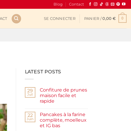
Blog
Contact
0
ACT
SE CONNECTER
PANIER /
0,00
€
LATEST POSTS
Confiture de prunes
29
Juil
maison facile et
rapide
Aucun
commentaire
Pancakes à la farine
sur
22
Confiture
Juin
complète, moelleux
de
et IG bas
prunes
maison