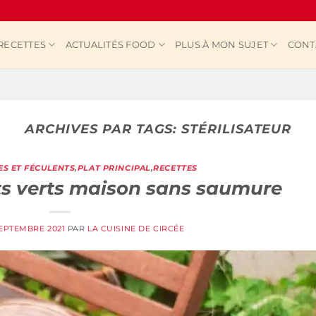
RECETTES
ACTUALITÉS FOOD
PLUS À MON SUJET
CONT
ARCHIVES PAR TAGS:
STÉRILISATEUR
S ET FÉCULENTS
,
PLAT PRINCIPAL
,
RECETTES
ts verts maison sans saumure
SEPTEMBRE 2021
PAR
LA CUISINE DE CIRCÉE