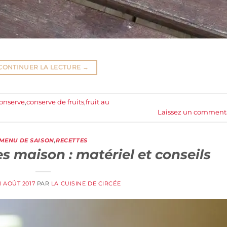
CONTINUER LA LECTURE
→
onserve
,
conserve de fruits
,
fruit au
Laissez un comment
MENU DE SAISON
,
RECETTES
s maison : matériel et conseils
1 AOÛT 2017
PAR
LA CUISINE DE CIRCÉE