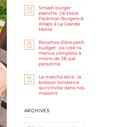
Aucun
facile
commentaire
et
Smash burger
sur
03
rapide
Pancakes
Juin
plancha : j’ai testé
à
Packman Burgers &
la
farine
Wraps à La Grande
complète,
Motte
moelleux
et
Aucun
IG
commentaire
bas
Recettes d’été petit
sur
26
Smash
Mai
budget : j’ai créé 14
burger
menus complets à
plancha :
j’ai
moins de 3€ par
testé
personne
Packman
Burgers &
Aucun
Wraps
commentaire
à
Le matcha latte : la
sur
16
La
Recettes
Mai
boisson tendance
Grande
d’été
Motte
qui s’invite dans nos
petit
budget
maisons
:
j’ai
Aucun
créé
commentaire
sur
14
Le
ARCHIVES
menus
matcha
complets
latte
à
:
moins
la
de
Archives