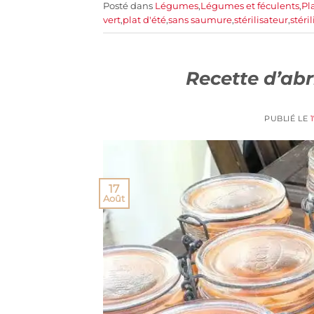
Posté dans
Légumes
,
Légumes et féculents
,
Pl
vert
,
plat d'été
,
sans saumure
,
stérilisateur
,
stéri
Recette d’abr
PUBLIÉ LE
17
Août