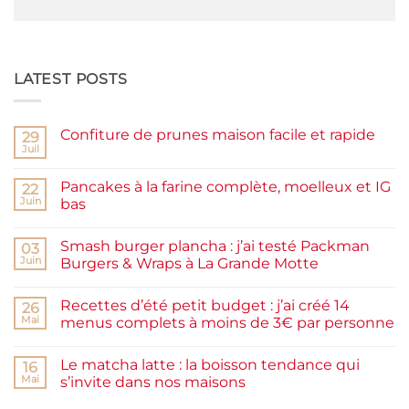
LATEST POSTS
Confiture de prunes maison facile et rapide
29
Juil
Aucun
commentaire
sur
Pancakes à la farine complète, moelleux et IG
22
Confiture
de
Juin
bas
prunes
Aucun
maison
commentaire
facile
Smash burger plancha : j’ai testé Packman
sur
03
et
Pancakes
rapide
Juin
Burgers & Wraps à La Grande Motte
à
la
Aucun
farine
commentaire
Recettes d’été petit budget : j’ai créé 14
complète,
sur
26
moelleux
Smash
Mai
menus complets à moins de 3€ par personne
et
burger
IG
plancha :
Aucun
bas
j’ai
commentaire
Le matcha latte : la boisson tendance qui
testé
sur
16
Packman
Recettes
Mai
s’invite dans nos maisons
Burgers &
d’été
Wraps
petit
Aucun