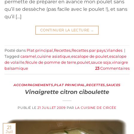
permette de préparer en avance mon poulet sans
qu’il se dessèche (pas facile avec le poulet !), et sans
qu’il […]
CONTINUER LA LECTURE
→
Posté dans
Plat principal
,
Recettes
,
Recettes par pays
,
Viandes
|
Tagged
caramel
,
cuisine asiatique
,
escalope de poulet
,
escalope
de volaille
,
fécule de pomme de terre
,
poulet
,
sauce soja
,
vinaigre
balsamique
23
Commentaires
ACCOMPAGNEMENTS
,
PLAT PRINCIPAL
,
RECETTES
,
SAUCES
Vinaigrette citron ciboulette
PUBLIÉ LE
21 JUILLET 2009
PAR
LA CUISINE DE CIRCÉE
21
Juil