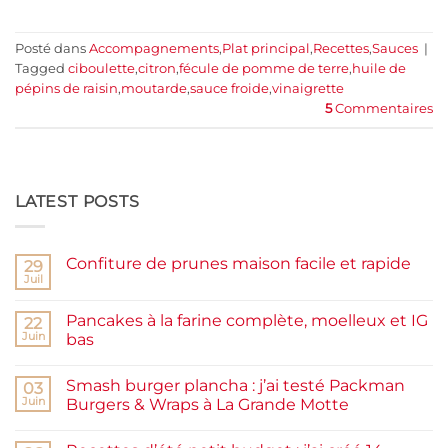
Posté dans
Accompagnements
,
Plat principal
,
Recettes
,
Sauces
|
Tagged
ciboulette
,
citron
,
fécule de pomme de terre
,
huile de
pépins de raisin
,
moutarde
,
sauce froide
,
vinaigrette
5
Commentaires
LATEST POSTS
Confiture de prunes maison facile et rapide
29
Juil
Aucun
commentaire
sur
Pancakes à la farine complète, moelleux et IG
22
Confiture
de
Juin
bas
prunes
Aucun
maison
commentaire
facile
Smash burger plancha : j’ai testé Packman
sur
03
et
Pancakes
rapide
Juin
Burgers & Wraps à La Grande Motte
à
la
Aucun
farine
commentaire