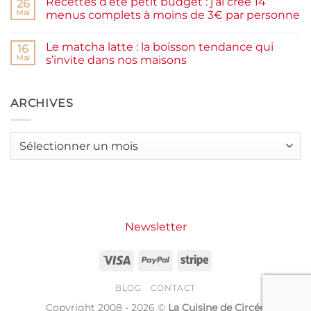
Recettes d’été petit budget : j’ai créé 14
complète,
sur
26
moelleux
Smash
Mai
menus complets à moins de 3€ par personne
et
burger
IG
plancha :
Aucun
bas
j’ai
commentaire
Le matcha latte : la boisson tendance qui
testé
sur
16
Packman
Recettes
Mai
s’invite dans nos maisons
Burgers &
d’été
Wraps
petit
Aucun
à
budget
commentaire
La
:
sur
Grande
j’ai
Le
ARCHIVES
Motte
créé
matcha
14
latte
menus
:
complets
la
Archives
à
boisson
moins
tendance
de
qui
3€
s’invite
par
dans
personne
nos
maisons
Newsletter
Visa
PayPal
Stripe
BLOG
CONTACT
Copyright 2008 - 2026 ©
La Cuisine de Circée