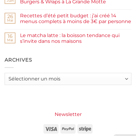
rapide
Juin
Burgers & Wraps à La Grande Motte
à
la
Aucun
farine
commentaire
Recettes d’été petit budget : j’ai créé 14
complète,
sur
26
moelleux
Smash
Mai
menus complets à moins de 3€ par personne
et
burger
IG
plancha :
Aucun
bas
j’ai
commentaire
Le matcha latte : la boisson tendance qui
testé
sur
16
Packman
Recettes
Mai
s’invite dans nos maisons
Burgers &
d’été
Wraps
petit
Aucun
à
budget
commentaire
La
:
sur
Grande
j’ai
Le
ARCHIVES
Motte
créé
matcha
14
latte
menus
:
complets
la
Archives
à
boisson
moins
tendance
de
qui
3€
s’invite
par
dans
personne
nos
maisons
Newsletter
Visa
PayPal
Stripe