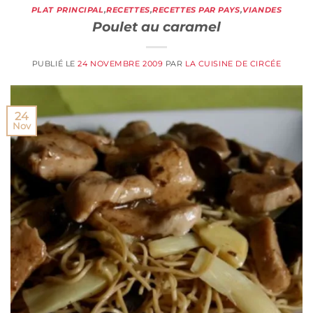
PLAT PRINCIPAL
,
RECETTES
,
RECETTES PAR PAYS
,
VIANDES
Poulet au caramel
PUBLIÉ LE
24 NOVEMBRE 2009
PAR
LA CUISINE DE CIRCÉE
24
Nov