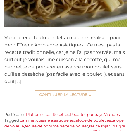
Voici la recette du poulet au caramel réalisée pour
mon Dîner « Ambiance Asiatique« . Ce n’est pas la
recette traditionnelle, car je ne l’ai pas trouvée, mais
surtout je voulais une cuisson à la cocotte, qui me
permette de préparer en avance mon poulet sans
qu’il se dessèche (pas facile avec le poulet !), et sans
qu’il […]
CONTINUER LA LECTURE
→
Posté dans
Plat principal
,
Recettes
,
Recettes par pays
,
Viandes
|
Tagged
caramel
,
cuisine asiatique
,
escalope de poulet
,
escalope
de volaille
,
fécule de pomme de terre
,
poulet
,
sauce soja
,
vinaigre