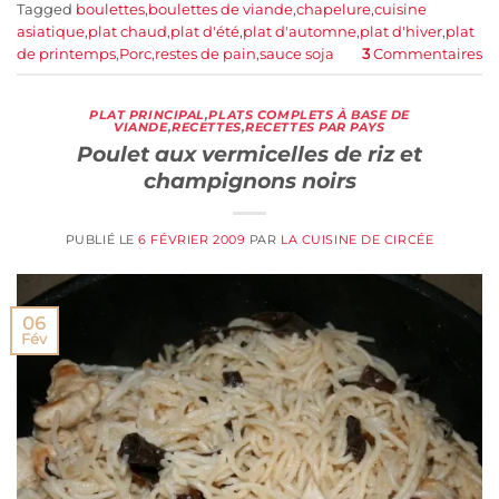
Tagged
boulettes
,
boulettes de viande
,
chapelure
,
cuisine
asiatique
,
plat chaud
,
plat d'été
,
plat d'automne
,
plat d'hiver
,
plat
de printemps
,
Porc
,
restes de pain
,
sauce soja
3
Commentaires
PLAT PRINCIPAL
,
PLATS COMPLETS À BASE DE
VIANDE
,
RECETTES
,
RECETTES PAR PAYS
Poulet aux vermicelles de riz et
champignons noirs
PUBLIÉ LE
6 FÉVRIER 2009
PAR
LA CUISINE DE CIRCÉE
06
Fév