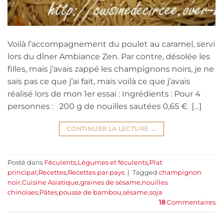
Voilà l’accompagnement du poulet au caramel, servi
lors du dîner Ambiance Zen. Par contre, désolée les
filles, mais j’avais zappé les champignons noirs, je ne
sais pas ce que j’ai fait, mais voilà ce que j’avais
réalisé lors de mon 1er essai : Ingrédients : Pour 4
personnes : 200 g de nouilles sautées 0,65 € […]
CONTINUER LA LECTURE
→
Posté dans
Féculents
,
Légumes et féculents
,
Plat
principal
,
Recettes
,
Recettes par pays
|
Tagged
champignon
noir
,
Cuisine Asiatique
,
graines de sésame
,
nouilles
chinoises
,
Pâtes
,
pousse de bambou
,
sésame
,
soja
18
Commentaires