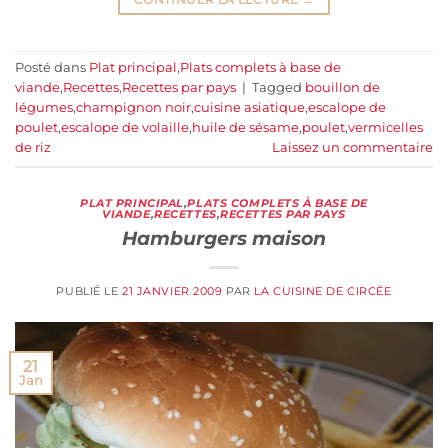
Posté dans
Plat principal
,
Plats complets à base de
viande
,
Recettes
,
Recettes par pays
|
Tagged
bouillon de
légumes
,
champignon noir
,
cuisine asiatique
,
escalope de
poulet
,
escalope de volaille
,
huile de sésame
,
poulet
,
vermicelles
de riz
Laissez un commentaire
PLAT PRINCIPAL
,
PLATS COMPLETS À BASE DE
VIANDE
,
RECETTES
,
RECETTES PAR PAYS
Hamburgers maison
PUBLIÉ LE
21 JANVIER 2009
PAR
LA CUISINE DE CIRCÉE
21
Jan