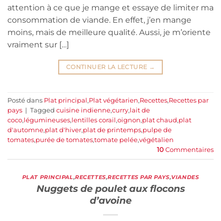
attention à ce que je mange et essaye de limiter ma
consommation de viande. En effet, j’en mange
moins, mais de meilleure qualité. Aussi, je m’oriente
vraiment sur […]
CONTINUER LA LECTURE
→
Posté dans
Plat principal
,
Plat végétarien
,
Recettes
,
Recettes par
pays
|
Tagged
cuisine indienne
,
curry
,
lait de
coco
,
légumineuses
,
lentilles corail
,
oignon
,
plat chaud
,
plat
d'automne
,
plat d'hiver
,
plat de printemps
,
pulpe de
tomates
,
purée de tomates
,
tomate pelée
,
végétalien
10
Commentaires
PLAT PRINCIPAL
,
RECETTES
,
RECETTES PAR PAYS
,
VIANDES
Nuggets de poulet aux flocons
d’avoine