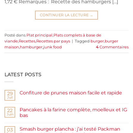
1,72 € Remarques : Recette des hamburgers […]
CONTINUER LA LECTURE
→
Posté dans
Plat principal
,
Plats complets à base de
viande
,
Recettes
,
Recettes par pays
|
Tagged
burger
,
burger
maison
,
hamburger
,
junk food
4
Commentaires
LATEST POSTS
Confiture de prunes maison facile et rapide
29
Juil
Aucun
commentaire
sur
Pancakes à la farine complète, moelleux et IG
22
Confiture
de
Juin
bas
prunes
Aucun
maison
commentaire
facile
Smash burger plancha : j’ai testé Packman
sur
03
et
Pancakes