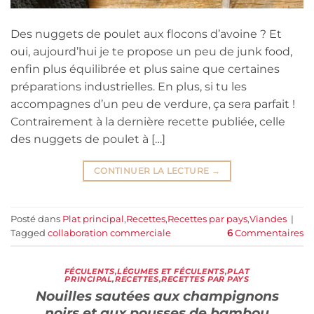
Des nuggets de poulet aux flocons d’avoine ? Et
oui, aujourd’hui je te propose un peu de junk food,
enfin plus équilibrée et plus saine que certaines
préparations industrielles. En plus, si tu les
accompagnes d’un peu de verdure, ça sera parfait !
Contrairement à la dernière recette publiée, celle
des nuggets de poulet à […]
CONTINUER LA LECTURE
→
Posté dans
Plat principal
,
Recettes
,
Recettes par pays
,
Viandes
|
Tagged
collaboration commerciale
6
Commentaires
FÉCULENTS
,
LÉGUMES ET FÉCULENTS
,
PLAT
PRINCIPAL
,
RECETTES
,
RECETTES PAR PAYS
Nouilles sautées aux champignons
noirs et aux pousses de bambou