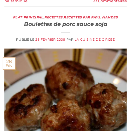
balsamique
23
Commentaires
PLAT PRINCIPAL
,
RECETTES
,
RECETTES PAR PAYS
,
VIANDES
Boulettes de porc sauce soja
PUBLIÉ LE
28 FÉVRIER 2009
PAR
LA CUISINE DE CIRCÉE
28
Fév