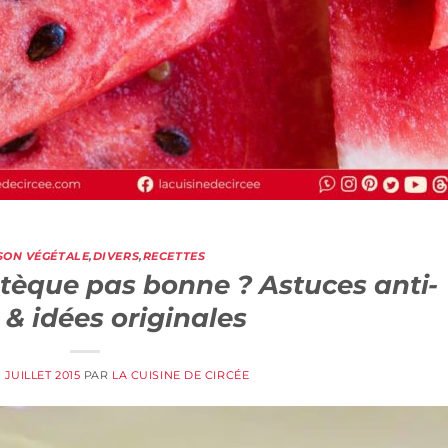
SON VÉGÉTALE
,
DIVERS
,
RECETTES
stèque pas bonne ? Astuces anti-
 & idées originales
 JUILLET 2015
PAR
LA CUISINE DE CIRCÉE