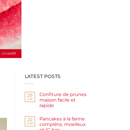
LATEST POSTS
Confiture de prunes
29
Juil
maison facile et
rapide
Aucun
commentaire
Pancakes à la farine
sur
22
Confiture
Juin
complète, moelleux
de
et IG bas
prunes