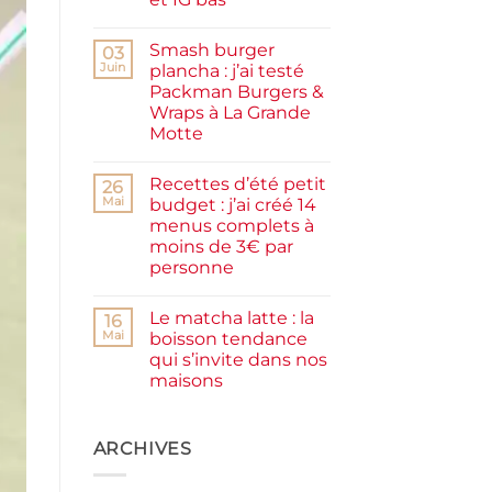
maison
Aucun
facile
commentaire
et
Smash burger
sur
03
rapide
Pancakes
Juin
plancha : j’ai testé
à
Packman Burgers &
la
farine
Wraps à La Grande
complète,
Motte
moelleux
et
Aucun
IG
commentaire
bas
Recettes d’été petit
sur
26
Smash
Mai
budget : j’ai créé 14
burger
menus complets à
plancha :
j’ai
moins de 3€ par
testé
personne
Packman
Burgers &
Aucun
Wraps
commentaire
à
Le matcha latte : la
sur
16
La
Recettes
Mai
boisson tendance
Grande
d’été
Motte
qui s’invite dans nos
petit
budget
maisons
:
j’ai
Aucun
créé
commentaire
sur
14
Le
ARCHIVES
menus
matcha
complets
latte
à
:
moins