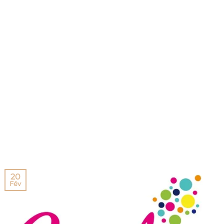
20
Fév