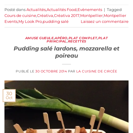
Posté dans
Actualités
,
Actualités Food
,
Evènements
|
Tagged
Cours de cuisine
,
Créativa
,
Créativa 2017
,
Montpellier
,
Montpellier
Events
,
My Look Pro
,
pudding salé
Laissez un commentaire
AMUSE GUEULE
,
APÉRO
,
PLAT COMPLET
,
PLAT
PRINCIPAL
,
RECETTES
Pudding salé lardons, mozzarella et
poireau
PUBLIÉ LE
30 OCTOBRE 2014
PAR
LA CUISINE DE CIRCÉE
30
Oct