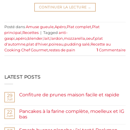
CONTINUER LA LECTURE
→
Posté dans
Amuse gueule
,
Apéro
,
Plat complet
,
Plat
principal
,
Recettes
|
Tagged
anti-
gaspi
,
apéro
,
blender
,
lait
,
lardon
,
mozzarella
,
oeuf
,
plat
d'automne
,
plat d'hiver
,
poireau
,
pudding salé
,
Recette au
Cooking Chef Gourmet
,
restes de pain
1
Commentaire
LATEST POSTS
Confiture de prunes maison facile et rapide
29
Juil
Aucun
commentaire
sur
Pancakes à la farine complète, moelleux et IG
22
Confiture
de
Juin
bas
prunes
Aucun
maison
commentaire
facile