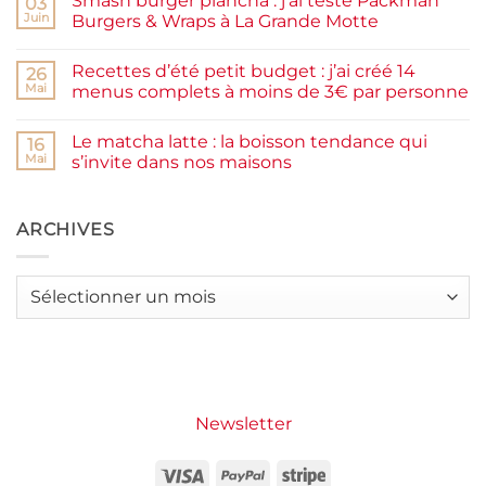
Smash burger plancha : j’ai testé Packman
sur
03
et
Pancakes
rapide
Juin
Burgers & Wraps à La Grande Motte
à
la
Aucun
farine
commentaire
Recettes d’été petit budget : j’ai créé 14
complète,
sur
26
moelleux
Smash
Mai
menus complets à moins de 3€ par personne
et
burger
IG
plancha :
Aucun
bas
j’ai
commentaire
Le matcha latte : la boisson tendance qui
testé
sur
16
Packman
Recettes
Mai
s’invite dans nos maisons
Burgers &
d’été
Wraps
petit
Aucun
à
budget
commentaire
La
:
sur
Grande
j’ai
Le
ARCHIVES
Motte
créé
matcha
14
latte
menus
:
complets
la
Archives
à
boisson
moins
tendance
de
qui
3€
s’invite
par
dans
personne
nos
maisons
Newsletter
Visa
PayPal
Stripe