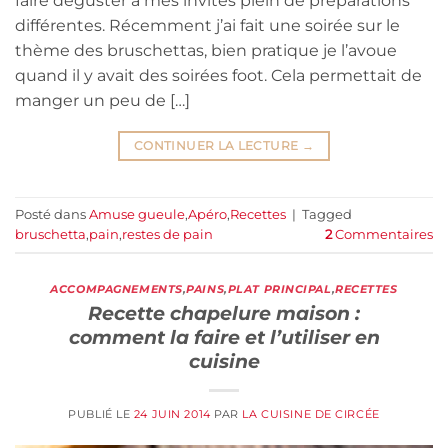
faire déguster à mes invités plein de préparations
différentes. Récemment j’ai fait une soirée sur le
thème des bruschettas, bien pratique je l’avoue
quand il y avait des soirées foot. Cela permettait de
manger un peu de […]
CONTINUER LA LECTURE
→
Posté dans
Amuse gueule
,
Apéro
,
Recettes
|
Tagged
bruschetta
,
pain
,
restes de pain
2
Commentaires
ACCOMPAGNEMENTS
,
PAINS
,
PLAT PRINCIPAL
,
RECETTES
Recette chapelure maison :
comment la faire et l’utiliser en
cuisine
PUBLIÉ LE
24 JUIN 2014
PAR
LA CUISINE DE CIRCÉE