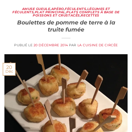
AMUSE GUEULE
,
APÉRO
,
FÉCULENTS
,
LÉGUMES ET
FÉCULENTS
,
PLAT PRINCIPAL
,
PLATS COMPLETS À BASE DE
POISSONS ET CRUSTACÉS
,
RECETTES
Boulettes de pomme de terre à la
truite fumée
PUBLIÉ LE
20 DÉCEMBRE 2014
PAR
LA CUISINE DE CIRCÉE
20
Déc