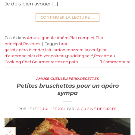
Je dois bien avouer […]
CONTINUER LA LECTURE
→
Posté dans
Amuse gueule
,
Apéro
,
Plat complet
,
Plat
principal
,
Recettes
|
Tagged
anti-
gaspi
,
apéro
,
blender
,
lait
,
lardon
,
mozzarella
,
oeuf
,
plat
d'automne
,
plat d'hiver
,
poireau
,
pudding salé
,
Recette au
Cooking Chef Gourmet
,
restes de pain
1
Commentaire
AMUSE GUEULE
,
APÉRO
,
RECETTES
Petites bruschettas pour un apéro
sympa
PUBLIÉ LE
12 JUILLET 2014
PAR
LA CUISINE DE CIRCÉE
12