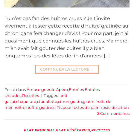
Tu n’es pas fan des huîtres crues ? Je t’invite
vivement à tester cette recette d’huître gratinée au
citron, ça te fera changer d’avis ! Pour ma part, je n’ai
quasiment que connues les huîtres crues. Ma mère
m’en avait fait goûter des cuites il y a bien
longtemps lors des fêtes de fin d’années. […]
CONTINUER LA LECTURE
→
Posté dans
Amuse gueule
,
Apéro
,
Entrées
,
Entrées
chaudes
,
Recettes
|
Tagged
anti-
gaspi
,
chapelure
,
ciboulette
,
citron
,
gratin
,
gratin fruits de
mer
,
huître
,
huître gratinée
,
Picpoul
,
restes de pain
,
zeste de citron
2
Commentaires
PLAT PRINCIPAL
,
PLAT VÉGÉTARIEN
,
RECETTES