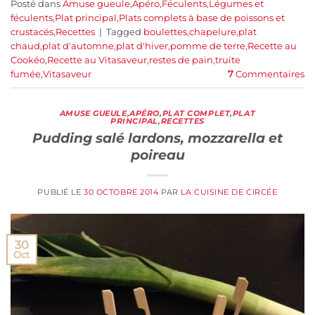
Posté dans
Amuse gueule
,
Apéro
,
Féculents
,
Légumes et
féculents
,
Plat principal
,
Plats complets à base de poissons et
crustacés
,
Recettes
|
Tagged
boulettes
,
chapelure
,
plat
chaud
,
plat d'automne
,
plat d'hiver
,
pomme de terre
,
Recette au
Cookéo
,
Recette au Vitasaveur
,
restes de pain
,
truite
fumée
,
Vitasaveur
7
Commentaires
AMUSE GUEULE
,
APÉRO
,
PLAT COMPLET
,
PLAT
PRINCIPAL
,
RECETTES
Pudding salé lardons, mozzarella et
poireau
PUBLIÉ LE
30 OCTOBRE 2014
PAR
LA CUISINE DE CIRCÉE
30
Oct