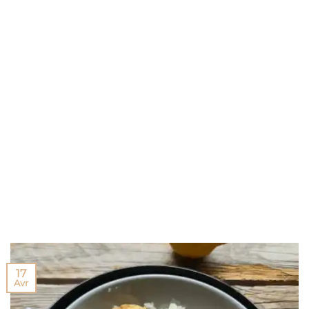
17
Avr