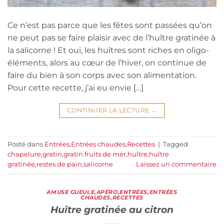
Ce n’est pas parce que les fêtes sont passées qu’on
ne peut pas se faire plaisir avec de l’huître gratinée à
la salicorne ! Et oui, les huîtres sont riches en oligo-
éléments, alors au cœur de l’hiver, on continue de
faire du bien à son corps avec son alimentation.
Pour cette recette, j’ai eu envie […]
CONTINUER LA LECTURE
→
Posté dans
Entrées
,
Entrées chaudes
,
Recettes
|
Tagged
chapelure
,
gratin
,
gratin fruits de mer
,
huître
,
huître
gratinée
,
restes de pain
,
salicorne
Laissez un commentaire
AMUSE GUEULE
,
APÉRO
,
ENTRÉES
,
ENTRÉES
CHAUDES
,
RECETTES
Huître gratinée au citron