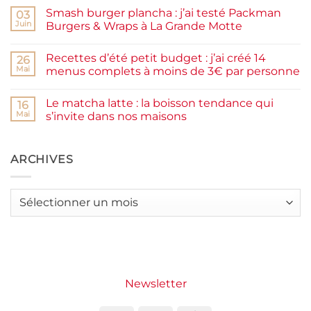
commentaire
facile
Smash burger plancha : j’ai testé Packman
sur
03
et
Pancakes
rapide
Juin
Burgers & Wraps à La Grande Motte
à
la
Aucun
farine
commentaire
Recettes d’été petit budget : j’ai créé 14
complète,
sur
26
moelleux
Smash
Mai
menus complets à moins de 3€ par personne
et
burger
IG
plancha :
Aucun
bas
j’ai
commentaire
Le matcha latte : la boisson tendance qui
testé
sur
16
Packman
Recettes
Mai
s’invite dans nos maisons
Burgers &
d’été
Wraps
petit
Aucun
à
budget
commentaire
La
:
sur
Grande
j’ai
Le
ARCHIVES
Motte
créé
matcha
14
latte
menus
:
complets
la
Archives
à
boisson
moins
tendance
de
qui
3€
s’invite
par
dans
personne
nos
maisons
Newsletter