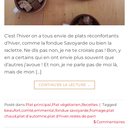
C’est l’hiver on a tous envie de plats réconfortants
d’hiver, comme la fondue Savoyarde ou bien la
raclette. Ne dis pas non, je ne te croirais pas ! Bon, y
en a certains qui en ont envie plus souvent que
d’autres j’avoue ! Et non, je ne parle pas de moi là,
mais de mon […]
CONTINUER LA LECTURE
→
Posté dans
Plat principal
,
Plat végétarien
,
Recettes
|
Tagged
beaufort
,
comté
,
emmental
,
fondue savoyarde
,
fromage
,
plat
chaud
,
plat d'automne
,
plat d'hiver
,
restes de pain
5
Commentaires