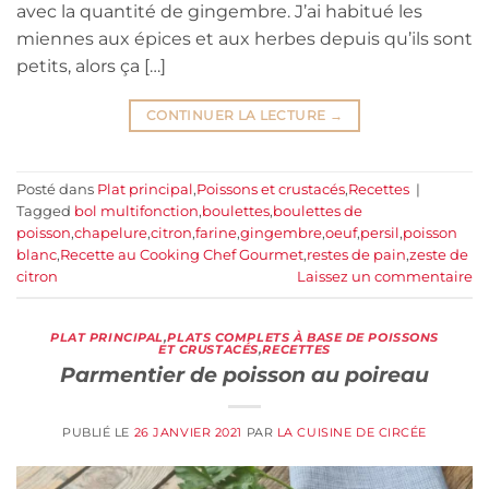
avec la quantité de gingembre. J’ai habitué les
miennes aux épices et aux herbes depuis qu’ils sont
petits, alors ça […]
CONTINUER LA LECTURE
→
Posté dans
Plat principal
,
Poissons et crustacés
,
Recettes
|
Tagged
bol multifonction
,
boulettes
,
boulettes de
poisson
,
chapelure
,
citron
,
farine
,
gingembre
,
oeuf
,
persil
,
poisson
blanc
,
Recette au Cooking Chef Gourmet
,
restes de pain
,
zeste de
citron
Laissez un commentaire
PLAT PRINCIPAL
,
PLATS COMPLETS À BASE DE POISSONS
ET CRUSTACÉS
,
RECETTES
Parmentier de poisson au poireau
PUBLIÉ LE
26 JANVIER 2021
PAR
LA CUISINE DE CIRCÉE