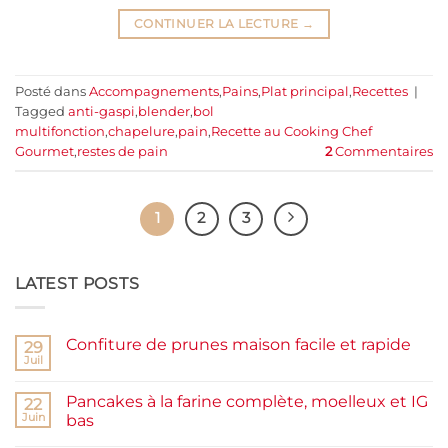
CONTINUER LA LECTURE
→
Posté dans
Accompagnements
,
Pains
,
Plat principal
,
Recettes
|
Tagged
anti-gaspi
,
blender
,
bol
multifonction
,
chapelure
,
pain
,
Recette au Cooking Chef
Gourmet
,
restes de pain
2
Commentaires
1
2
3
LATEST POSTS
Confiture de prunes maison facile et rapide
29
Juil
Aucun
commentaire
sur
Pancakes à la farine complète, moelleux et IG
22
Confiture
de
Juin
bas
prunes
Aucun
maison