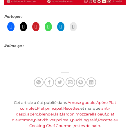
Partager :
J’aime ça :
Cet article a été publié dans
Amuse gueule
,
Apéro
,
Plat
complet
,
Plat principal
,
Recettes
et marqué
anti-
gaspi
,
apéro
,
blender
,
lait
,
lardon
,
mozzarella
,
oeuf
,
plat
d'automne
,
plat d'hiver
,
poireau
,
pudding salé
,
Recette au
Cooking Chef Gourmet
,
restes de pain
.