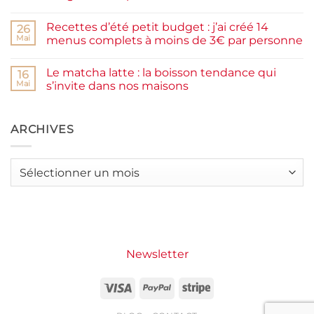
la
Aucun
farine
commentaire
Recettes d’été petit budget : j’ai créé 14
complète,
sur
26
moelleux
Smash
Mai
menus complets à moins de 3€ par personne
et
burger
IG
plancha :
Aucun
bas
j’ai
commentaire
Le matcha latte : la boisson tendance qui
testé
sur
16
Packman
Recettes
Mai
s’invite dans nos maisons
Burgers &
d’été
Wraps
petit
Aucun
à
budget
commentaire
La
:
sur
Grande
j’ai
Le
ARCHIVES
Motte
créé
matcha
14
latte
menus
:
complets
la
Archives
à
boisson
moins
tendance
de
qui
3€
s’invite
par
dans
personne
nos
maisons
Newsletter
Visa
PayPal
Stripe