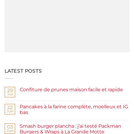
LATEST POSTS
Confiture de prunes maison facile et rapide
29
Juil
Aucun
commentaire
sur
Pancakes à la farine complète, moelleux et IG
22
Confiture
de
Juin
bas
prunes
Aucun
maison
commentaire
facile
Smash burger plancha : j’ai testé Packman
sur
03
et
Pancakes
rapide
Juin
Burgers & Wraps à La Grande Motte
à