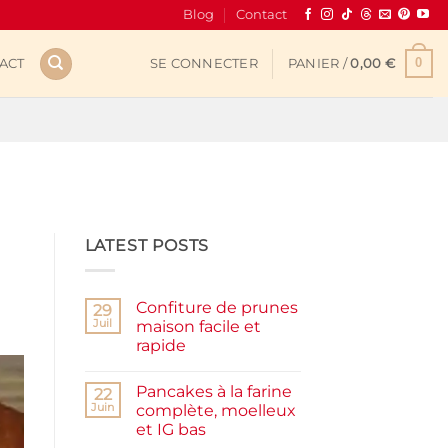
Blog
Contact
0
ACT
SE CONNECTER
PANIER /
0,00
€
LATEST POSTS
Confiture de prunes
29
Juil
maison facile et
rapide
Aucun
commentaire
Pancakes à la farine
sur
22
Confiture
Juin
complète, moelleux
de
et IG bas
prunes
maison