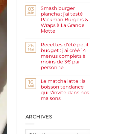
Aucun
facile
commentaire
et
Smash burger
sur
03
rapide
Pancakes
Juin
plancha : j’ai testé
à
Packman Burgers &
la
farine
Wraps à La Grande
complète,
Motte
moelleux
et
Aucun
IG
commentaire
bas
Recettes d’été petit
sur
26
Smash
Mai
budget : j’ai créé 14
burger
menus complets à
plancha :
j’ai
moins de 3€ par
testé
personne
Packman
Burgers &
Aucun
Wraps
commentaire
à
Le matcha latte : la
sur
16
La
Recettes
Mai
boisson tendance
Grande
d’été
Motte
qui s’invite dans nos
petit
budget
maisons
:
j’ai
Aucun
créé
commentaire
sur
14
Le
ARCHIVES
menus
matcha
complets
latte
à
:
moins
la
de
Archives