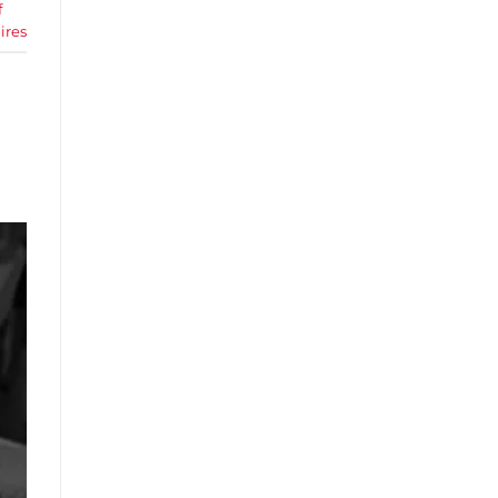
f
res