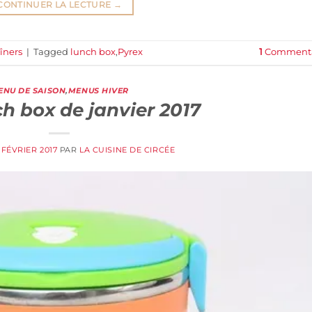
CONTINUER LA LECTURE
→
îners
|
Tagged
lunch box
,
Pyrex
1
Commenta
ENU DE SAISON
,
MENUS HIVER
h box de janvier 2017
 FÉVRIER 2017
PAR
LA CUISINE DE CIRCÉE