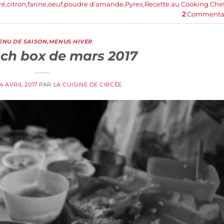
ré
,
citron
,
farine
,
oeuf
,
poudre d'amande
,
Pyrex
,
Recette au Cooking Che
2
Commentai
ENU DE SAISON
,
MENUS HIVER
ch box de mars 2017
4 AVRIL 2017
PAR
LA CUISINE DE CIRCÉE