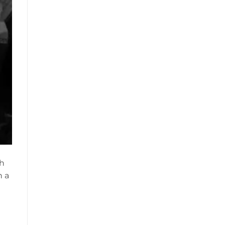
ch
n a