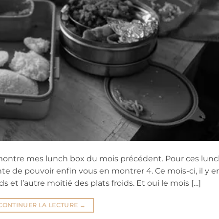
montre mes lunch box du mois précédent. Pour ces lun
te de pouvoir enfin vous en montrer 4. Ce mois-ci, il y e
 et l’autre moitié des plats froids. Et oui le mois […]
CONTINUER LA LECTURE
→