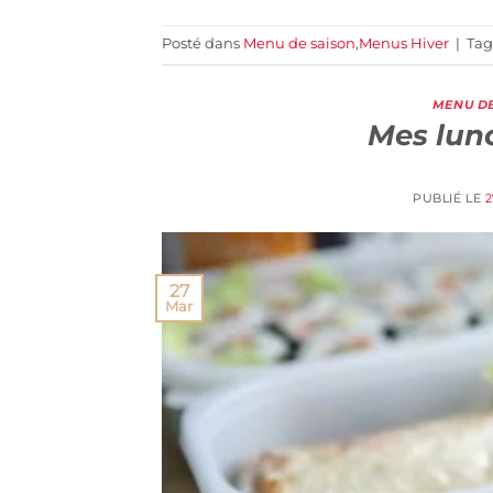
Posté dans
Menu de saison
,
Menus Hiver
|
Ta
MENU DE
Mes lunc
PUBLIÉ LE
2
27
Mar