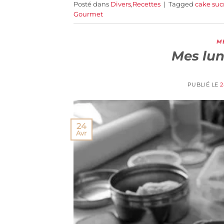
Posté dans
Divers
,
Recettes
|
Tagged
cake suc
Gourmet
M
Mes lun
PUBLIÉ LE
2
24
Avr