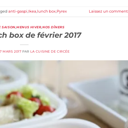
gged
anti-gaspi
,
Ikea
,
lunch box
,
Pyrex
Laissez un comment
 SAISON
,
MENUS HIVER
,
NOS DÎNERS
h box de février 2017
7 MARS 2017
PAR
LA CUISINE DE CIRCÉE