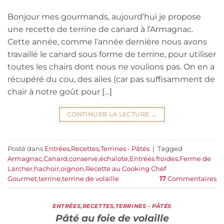
Bonjour mes gourmands, aujourd’hui je propose
une recette de terrine de canard à l’Armagnac.
Cette année, comme l’année dernière nous avons
travaillé le canard sous forme de terrine, pour utiliser
toutes les chairs dont nous ne voulions pas. On en a
récupéré du cou, des ailes (car pas suffisamment de
chair à notre goût pour […]
CONTINUER LA LECTURE
→
Posté dans
Entrées
,
Recettes
,
Terrines - Pâtés
|
Tagged
Armagnac
,
Canard
,
conserve
,
échalote
,
Entrées froides
,
Ferme de
Larcher
,
hachoir
,
oignon
,
Recette au Cooking Chef
Gourmet
,
terrine
,
terrine de volaille
17
Commentaires
ENTRÉES
,
RECETTES
,
TERRINES - PÂTÉS
Pâté au foie de volaille