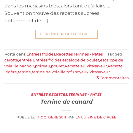
dans les magasins bios, alors tant qu’à faire …
Souvent on trouve des recettes sucrées,
notamment de […]
CONTINUER LA LECTURE
→
Posté dans
Entrées froides
,
Recettes
,
Terrines - Pâtés
|
Tagged
carotte
,
entrée
,
Entrées froides
,
escalope de poulet
,
escalope de
volaille
,
hachoir
,
poireau
,
poulet
,
Recette au Vitasaveur
,
Recette
légère
,
terrine
,
terrine de volaille
,
tofu soyeux
,
Vitasaveur
3
Commentaires
ENTRÉES
,
RECETTES
,
TERRINES - PÂTÉS
Terrine de canard
PUBLIÉ LE
14 OCTOBRE 2011
PAR
LA CUISINE DE CIRCÉE