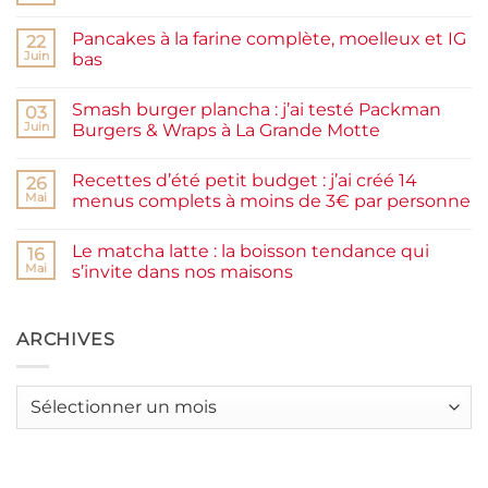
commentaire
sur
Pancakes à la farine complète, moelleux et IG
22
Confiture
de
Juin
bas
prunes
Aucun
maison
commentaire
facile
Smash burger plancha : j’ai testé Packman
sur
03
et
Pancakes
rapide
Juin
Burgers & Wraps à La Grande Motte
à
la
Aucun
farine
commentaire
Recettes d’été petit budget : j’ai créé 14
complète,
sur
26
moelleux
Smash
Mai
menus complets à moins de 3€ par personne
et
burger
IG
plancha :
Aucun
bas
j’ai
commentaire
Le matcha latte : la boisson tendance qui
testé
sur
16
Packman
Recettes
Mai
s’invite dans nos maisons
Burgers &
d’été
Wraps
petit
Aucun
à
budget
commentaire
La
:
sur
Grande
j’ai
Le
ARCHIVES
Motte
créé
matcha
14
latte
menus
:
complets
la
Archives
à
boisson
moins
tendance
de
qui
3€
s’invite
par
dans
personne
nos