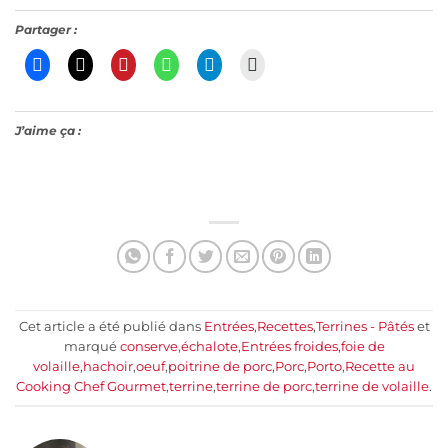
Partager :
J’aime ça :
Cet article a été publié dans
Entrées
,
Recettes
,
Terrines - Pâtés
et
marqué
conserve
,
échalote
,
Entrées froides
,
foie de
volaille
,
hachoir
,
oeuf
,
poitrine de porc
,
Porc
,
Porto
,
Recette au
Cooking Chef Gourmet
,
terrine
,
terrine de porc
,
terrine de volaille
.