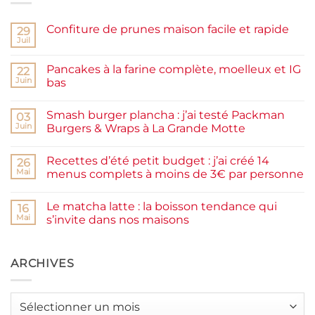
Confiture de prunes maison facile et rapide
29
Juil
Aucun
commentaire
sur
Pancakes à la farine complète, moelleux et IG
22
Confiture
de
Juin
bas
prunes
Aucun
maison
commentaire
facile
Smash burger plancha : j’ai testé Packman
sur
03
et
Pancakes
rapide
Juin
Burgers & Wraps à La Grande Motte
à
la
Aucun
farine
commentaire
Recettes d’été petit budget : j’ai créé 14
complète,
sur
26
moelleux
Smash
Mai
menus complets à moins de 3€ par personne
et
burger
IG
plancha :
Aucun
bas
j’ai
commentaire
Le matcha latte : la boisson tendance qui
testé
sur
16
Packman
Recettes
Mai
s’invite dans nos maisons
Burgers &
d’été
Wraps
petit
Aucun
à
budget
commentaire
La
:
sur
Grande
j’ai
Le
ARCHIVES
Motte
créé
matcha
14
latte
menus
:
complets
la
Archives
à
boisson