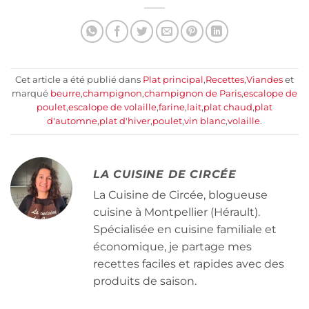
Cet article a été publié dans
Plat principal
,
Recettes
,
Viandes
et
marqué
beurre
,
champignon
,
champignon de Paris
,
escalope de
poulet
,
escalope de volaille
,
farine
,
lait
,
plat chaud
,
plat
d'automne
,
plat d'hiver
,
poulet
,
vin blanc
,
volaille
.
LA CUISINE DE CIRCÉE
La Cuisine de Circée, blogueuse
cuisine à Montpellier (Hérault).
Spécialisée en cuisine familiale et
économique, je partage mes
recettes faciles et rapides avec des
produits de saison.