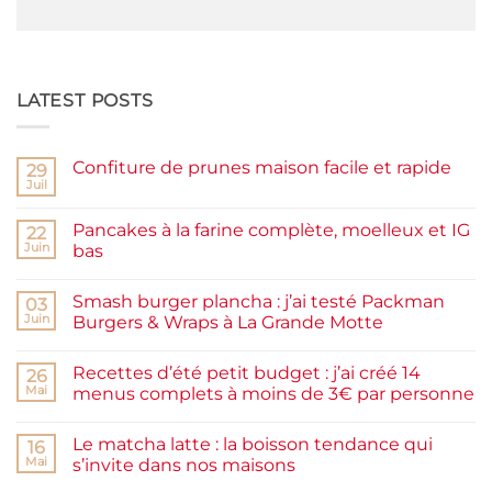
LATEST POSTS
Confiture de prunes maison facile et rapide
29
Juil
Aucun
commentaire
sur
Pancakes à la farine complète, moelleux et IG
22
Confiture
de
Juin
bas
prunes
Aucun
maison
commentaire
facile
Smash burger plancha : j’ai testé Packman
sur
03
et
Pancakes
rapide
Juin
Burgers & Wraps à La Grande Motte
à
la
Aucun
farine
commentaire
Recettes d’été petit budget : j’ai créé 14
complète,
sur
26
moelleux
Smash
Mai
menus complets à moins de 3€ par personne
et
burger
IG
plancha :
Aucun
bas
j’ai
commentaire
Le matcha latte : la boisson tendance qui
testé
sur
16
Packman
Recettes
Mai
s’invite dans nos maisons
Burgers &
d’été
Wraps
petit
Aucun