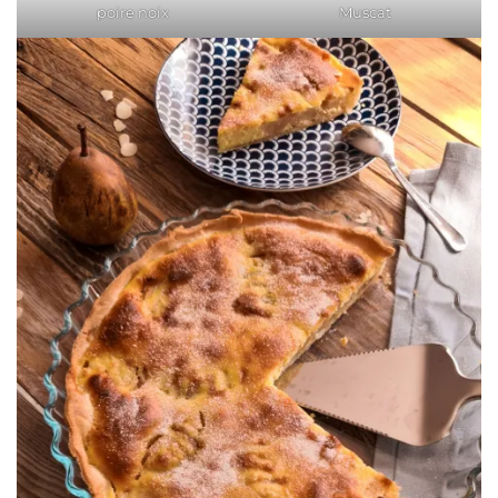
poire noix
Muscat