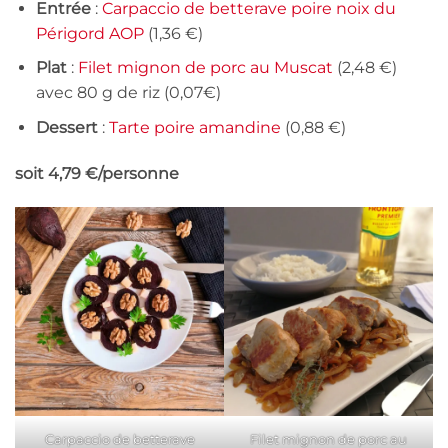
Entrée
:
Carpaccio de betterave poire noix du
Périgord AOP
(1,36 €)
Plat
:
Filet mignon de porc au Muscat
(2,48 €)
avec 80 g de riz (0,07€)
Dessert
:
Tarte poire amandine
(0,88 €)
soit 4,79 €/personne
Carpaccio de betterave
Filet mignon de porc au