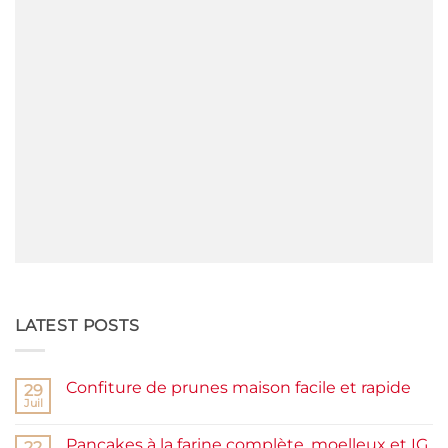
LATEST POSTS
Confiture de prunes maison facile et rapide
29
Juil
Aucun
commentaire
sur
Pancakes à la farine complète, moelleux et IG
22
Confiture