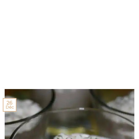
26
Déc