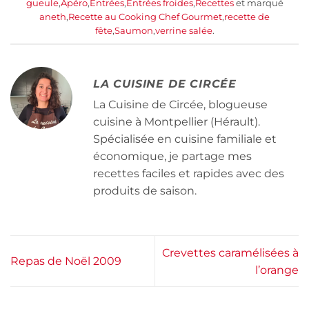
gueule
,
Apéro
,
Entrées
,
Entrées froides
,
Recettes
et marqué
aneth
,
Recette au Cooking Chef Gourmet
,
recette de
fête
,
Saumon
,
verrine salée
.
LA CUISINE DE CIRCÉE
La Cuisine de Circée, blogueuse
cuisine à Montpellier (Hérault).
Spécialisée en cuisine familiale et
économique, je partage mes
recettes faciles et rapides avec des
produits de saison.
Crevettes caramélisées à
Repas de Noël 2009
l’orange