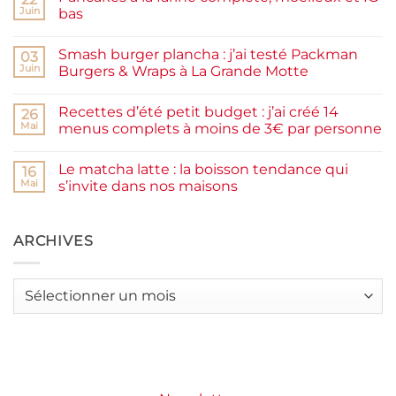
de
Juin
bas
prunes
Aucun
maison
commentaire
facile
Smash burger plancha : j’ai testé Packman
sur
03
et
Pancakes
rapide
Juin
Burgers & Wraps à La Grande Motte
à
la
Aucun
farine
commentaire
Recettes d’été petit budget : j’ai créé 14
complète,
sur
26
moelleux
Smash
Mai
menus complets à moins de 3€ par personne
et
burger
IG
plancha :
Aucun
bas
j’ai
commentaire
Le matcha latte : la boisson tendance qui
testé
sur
16
Packman
Recettes
Mai
s’invite dans nos maisons
Burgers &
d’été
Wraps
petit
Aucun
à
budget
commentaire
La
:
sur
Grande
j’ai
Le
ARCHIVES
Motte
créé
matcha
14
latte
menus
:
complets
la
Archives
à
boisson
moins
tendance
de
qui
3€
s’invite
par
dans
personne
nos
maisons