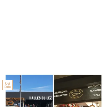
03
Déc