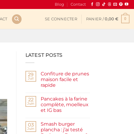
Blog
Contact
0
ACT
SE CONNECTER
PANIER /
0,00
€
LATEST POSTS
Confiture de prunes
29
Juil
maison facile et
rapide
Aucun
commentaire
Pancakes à la farine
sur
22
Confiture
Juin
complète, moelleux
de
et IG bas
prunes
maison
Aucun
facile
commentaire
et
Smash burger
sur
03
rapide
Pancakes
Juin
plancha : j’ai testé
à