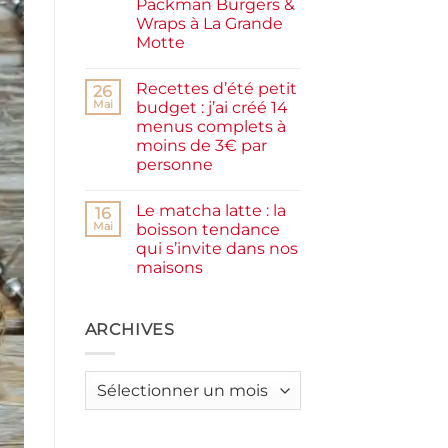
Packman Burgers &
la
farine
Wraps à La Grande
complète,
Motte
moelleux
et
Aucun
IG
commentaire
bas
Recettes d’été petit
sur
26
Smash
Mai
budget : j’ai créé 14
burger
menus complets à
plancha :
j’ai
moins de 3€ par
testé
personne
Packman
Burgers &
Aucun
Wraps
commentaire
à
Le matcha latte : la
sur
16
La
Recettes
Mai
boisson tendance
Grande
d’été
Motte
qui s’invite dans nos
petit
budget
maisons
:
j’ai
Aucun
créé
commentaire
sur
14
Le
ARCHIVES
menus
matcha
complets
latte
à
:
moins
la
de
Archives
boisson
3€
tendance
par
qui
personne
s’invite
dans