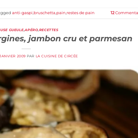
agged
anti-gaspi
,
bruschetta
,
pain
,
restes de pain
12
Commentai
USE GUEULE
,
APÉRO
,
RECETTES
rgines, jambon cru et parmesan
 JANVIER 2009
PAR
LA CUISINE DE CIRCÉE