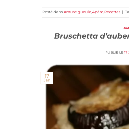
Posté dans
Amuse gueule
,
Apéro
,
Recettes
|
T
AM
Bruschetta d’aube
PUBLIÉ LE
17
17
Jan