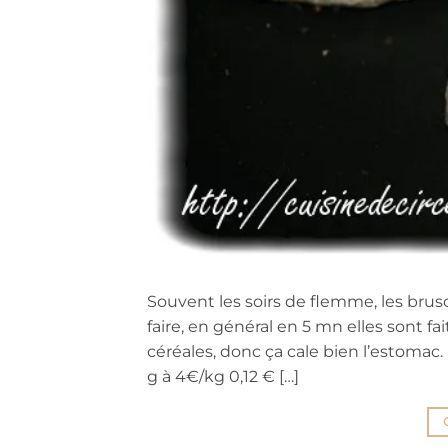
Souvent les soirs de flemme, les brusc
faire, en général en 5 mn elles sont fa
céréales, donc ça cale bien l’estomac
g à 4€/kg 0,12 € […]