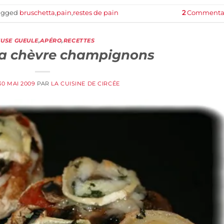
agged
bruschetta
,
pain
,
restes de pain
2
Commentai
USE GUEULE
,
APÉRO
,
RECETTES
ta chèvre champignons
30 MAI 2009
PAR
LA CUISINE DE CIRCÉE