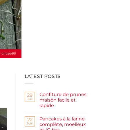
LATEST POSTS
Confiture de prunes
29
Juil
maison facile et
rapide
Aucun
commentaire
Pancakes à la farine
sur
22
Confiture
Juin
complète, moelleux
de
et IG bas
prunes