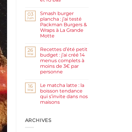
maison
Aucun
facile
commentaire
et
Smash burger
sur
03
rapide
Pancakes
Juin
plancha : j’ai testé
à
Packman Burgers &
la
farine
Wraps à La Grande
complète,
Motte
moelleux
et
Aucun
IG
commentaire
bas
Recettes d’été petit
sur
26
Smash
Mai
budget : j’ai créé 14
burger
menus complets à
plancha :
j’ai
moins de 3€ par
testé
personne
Packman
Burgers &
Aucun
Wraps
commentaire
à
Le matcha latte : la
sur
16
La
Recettes
Mai
boisson tendance
Grande
d’été
Motte
qui s’invite dans nos
petit
budget
maisons
:
j’ai
Aucun
créé
commentaire
sur
14
Le
ARCHIVES
menus
matcha
complets
latte
à
:
moins