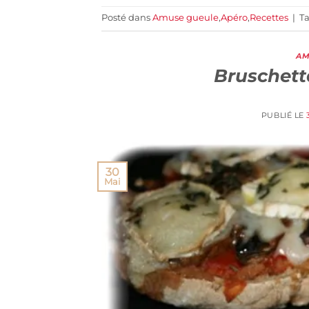
Posté dans
Amuse gueule
,
Apéro
,
Recettes
|
T
AM
Bruschet
PUBLIÉ LE
30
Mai