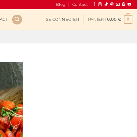
Blog
Contact
0
ACT
SE CONNECTER
PANIER /
0,00
€