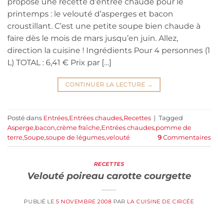
propose une recette d’entrée chaude pour le
printemps : le velouté d’asperges et bacon
croustillant. C’est une petite soupe bien chaude à
faire dès le mois de mars jusqu’en juin. Allez,
direction la cuisine ! Ingrédients Pour 4 personnes (1
L) TOTAL : 6,41 € Prix par […]
CONTINUER LA LECTURE
→
Posté dans
Entrées
,
Entrées chaudes
,
Recettes
|
Tagged
Asperge
,
bacon
,
crème fraîche
,
Entrées chaudes
,
pomme de
terre
,
Soupe
,
soupe de légumes
,
velouté
9
Commentaires
RECETTES
Velouté poireau carotte courgette
PUBLIÉ LE
5 NOVEMBRE 2008
PAR
LA CUISINE DE CIRCÉE