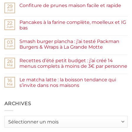
Confiture de prunes maison facile et rapide
29
Juil
Aucun
commentaire
sur
Pancakes à la farine complète, moelleux et IG
22
Confiture
de
Juin
bas
prunes
Aucun
maison
commentaire
facile
Smash burger plancha : j’ai testé Packman
sur
03
et
Pancakes
rapide
Juin
Burgers & Wraps à La Grande Motte
à
la
Aucun
farine
commentaire
Recettes d’été petit budget : j’ai créé 14
complète,
sur
26
moelleux
Smash
Mai
menus complets à moins de 3€ par personne
et
burger
IG
plancha :
Aucun
bas
j’ai
commentaire
Le matcha latte : la boisson tendance qui
testé
sur
16
Packman
Recettes
Mai
s’invite dans nos maisons
Burgers &
d’été
Wraps
petit
Aucun
à
budget
commentaire
La
:
sur
Grande
j’ai
Le
ARCHIVES
Motte
créé
matcha
14
latte
menus
:
complets
la
Archives
à
boisson
moins
tendance
de
qui