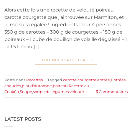
Alors cette fois une recette de velouté poireau
carotte courgette que j’ai trouvée sur Marmiton, et
je me suis régalée ! Ingrédients Pour 4 personnes –
350 g de carottes – 300 g de courgettes – 150 g de
poireaux – 1 cube de bouillon de volaille dégraissé – 1
l à 1,5 l d’eau […]
CONTINUER LA LECTURE
→
Posté dans
Recettes
|
Tagged
carotte
,
courgette
,
entrée
,
Entrées
chaudes
,
plat d'automne
,
poireau
,
Recette au
Cookéo
,
Soupe
,
soupe de légumes
,
velouté
3
Commentaires
LATEST POSTS