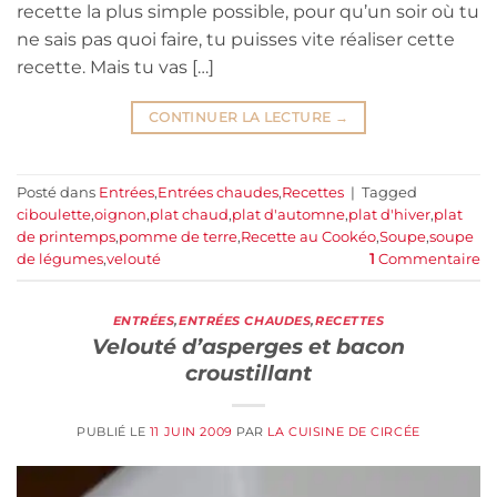
recette la plus simple possible, pour qu’un soir où tu
ne sais pas quoi faire, tu puisses vite réaliser cette
recette. Mais tu vas […]
CONTINUER LA LECTURE
→
Posté dans
Entrées
,
Entrées chaudes
,
Recettes
|
Tagged
ciboulette
,
oignon
,
plat chaud
,
plat d'automne
,
plat d'hiver
,
plat
de printemps
,
pomme de terre
,
Recette au Cookéo
,
Soupe
,
soupe
de légumes
,
velouté
1
Commentaire
ENTRÉES
,
ENTRÉES CHAUDES
,
RECETTES
Velouté d’asperges et bacon
croustillant
PUBLIÉ LE
11 JUIN 2009
PAR
LA CUISINE DE CIRCÉE