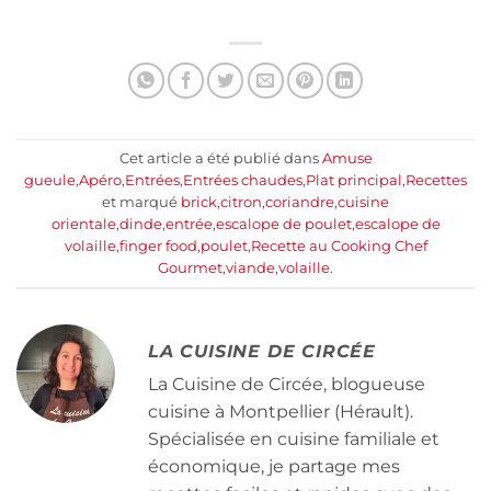
Cet article a été publié dans
Amuse
gueule
,
Apéro
,
Entrées
,
Entrées chaudes
,
Plat principal
,
Recettes
et marqué
brick
,
citron
,
coriandre
,
cuisine
orientale
,
dinde
,
entrée
,
escalope de poulet
,
escalope de
volaille
,
finger food
,
poulet
,
Recette au Cooking Chef
Gourmet
,
viande
,
volaille
.
LA CUISINE DE CIRCÉE
La Cuisine de Circée, blogueuse
cuisine à Montpellier (Hérault).
Spécialisée en cuisine familiale et
économique, je partage mes