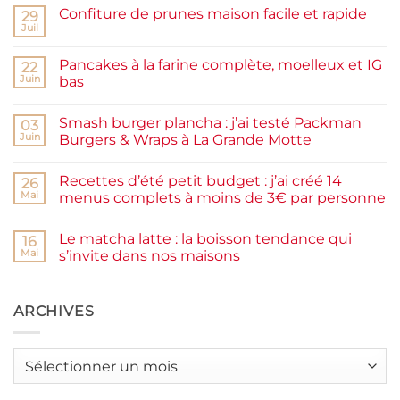
Confiture de prunes maison facile et rapide
29
Juil
Aucun
commentaire
sur
Pancakes à la farine complète, moelleux et IG
22
Confiture
de
Juin
bas
prunes
Aucun
maison
commentaire
facile
Smash burger plancha : j’ai testé Packman
sur
03
et
Pancakes
rapide
Juin
Burgers & Wraps à La Grande Motte
à
la
Aucun
farine
commentaire
Recettes d’été petit budget : j’ai créé 14
complète,
sur
26
moelleux
Smash
Mai
menus complets à moins de 3€ par personne
et
burger
IG
plancha :
Aucun
bas
j’ai
commentaire
Le matcha latte : la boisson tendance qui
testé
sur
16
Packman
Recettes
Mai
s’invite dans nos maisons
Burgers &
d’été
Wraps
petit
Aucun
à
budget
commentaire
La
:
sur
Grande
j’ai
Le
ARCHIVES
Motte
créé
matcha
14
latte
menus
:
complets
la
Archives
à
boisson
moins
tendance
de
qui