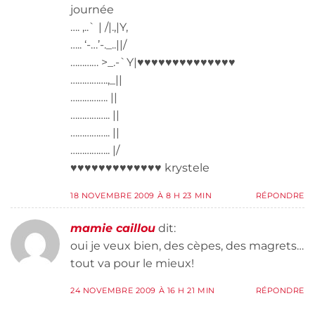
journée
…. ,..` | /|.,|Y,
….. ‘-…’-._..||/
………… >_.-`Y|♥♥♥♥♥♥♥♥♥♥♥♥♥♥
…………….,_||
……………. ||
…………….. ||
…………….. ||
…………….. |/
♥♥♥♥♥♥♥♥♥♥♥♥♥ krystele
18 NOVEMBRE 2009 À 8 H 23 MIN
RÉPONDRE
mamie caillou
dit:
oui je veux bien, des cèpes, des magrets…
tout va pour le mieux!
24 NOVEMBRE 2009 À 16 H 21 MIN
RÉPONDRE