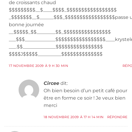
de croissants chaud
$$$$$$$$$__$____$$$$_$$$$$$$$$$$$$$$$$
_$$$$$$$__$______$$$_$$$$$$$$$$$$$$$$$passe 
bonne journée
__$$$$$_$$________$$_$$$$$$$$$$$$$$$$
___$$$_____________$$$$$$$$$$$$$$$$$____krystel
___.$$______________$$$$$$$$$$$$$$$$
$$$$J$$$$$__________$$$$$$$$$$$$$$
17 NOVEMBRE 2009 À 9 H 30 MIN
RÉP
Circee
dit:
Oh bien besoin d’un petit café pour
être en forme ce soir ! Je veux bien
merci
18 NOVEMBRE 2009 À 17 H 14 MIN
RÉPONDRE