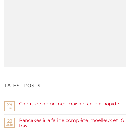
LATEST POSTS
Confiture de prunes maison facile et rapide
29
Juil
Aucun
commentaire
sur
Pancakes à la farine complète, moelleux et IG
22
Confiture
de
Juin
bas
prunes