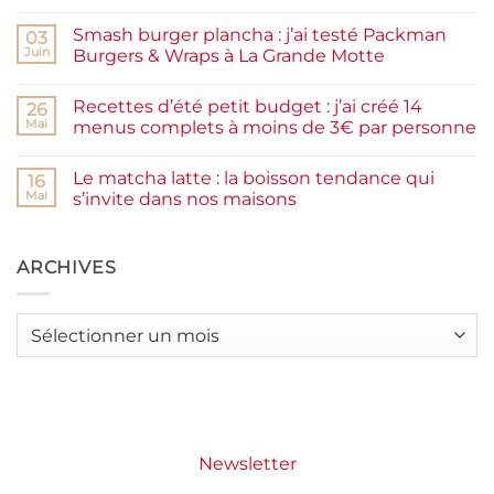
Aucun
maison
commentaire
facile
Smash burger plancha : j’ai testé Packman
sur
03
et
Pancakes
rapide
Juin
Burgers & Wraps à La Grande Motte
à
la
Aucun
farine
commentaire
Recettes d’été petit budget : j’ai créé 14
complète,
sur
26
moelleux
Smash
Mai
menus complets à moins de 3€ par personne
et
burger
IG
plancha :
Aucun
bas
j’ai
commentaire
Le matcha latte : la boisson tendance qui
testé
sur
16
Packman
Recettes
Mai
s’invite dans nos maisons
Burgers &
d’été
Wraps
petit
Aucun
à
budget
commentaire
La
:
sur
Grande
j’ai
Le
ARCHIVES
Motte
créé
matcha
14
latte
menus
:
complets
la
Archives
à
boisson
moins
tendance
de
qui
3€
s’invite
par
dans
personne
nos
maisons
Newsletter