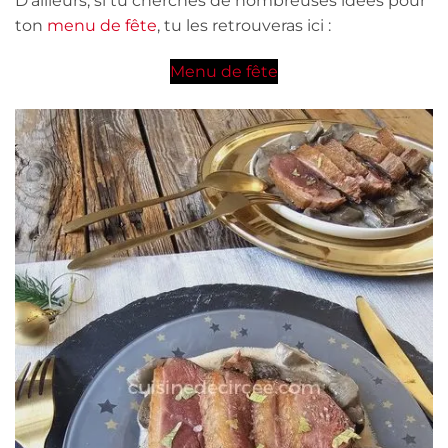
D’ailleurs, si tu cherches de nombreuses idées pour
ton
menu de fête
, tu les retrouveras ici :
Menu de fête