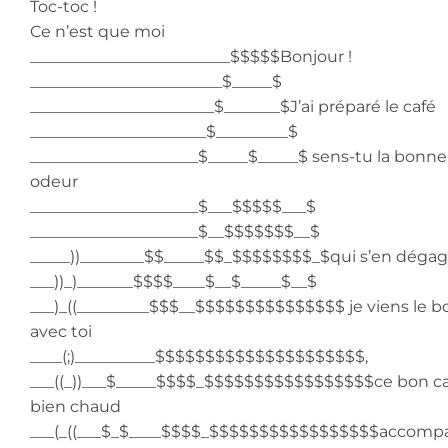
Toc-toc !
Ce n’est que moi
_________________________$$$$$Bonjour !
________________________$_____$
_______________________$_______$J’ai préparé le café
______________________$_________$
_____________________$_____$_____$ sens-tu la bonne
odeur
_____________________$___$$$$$___$
_____________________$__$$$$$$$__$
_____))________$$_____$$_$$$$$$$$_$qui s’en déga
___))_)_______$$$$____$__$_____$__$
___)_((_________$$$__$$$$$$$$$$$$$$$ je viens le bo
avec toi
____(;)__________$$$$$$$$$$$$$$$$$$$$$,
___((_))___$_____$$$$_$$$$$$$$$$$$$$$$$ce bon c
bien chaud
___(_((___$_$____$$$$_$$$$$$$$$$$$$$$$$accomp