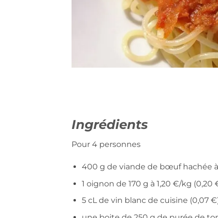
Ingrédients
Pour 4 personnes
400 g de viande de bœuf hachée à 
1 oignon de 170 g à 1,20 €/kg (0,20 
5 cL de vin blanc de cuisine (0,07 €
une boite de 250 g de purée de tom