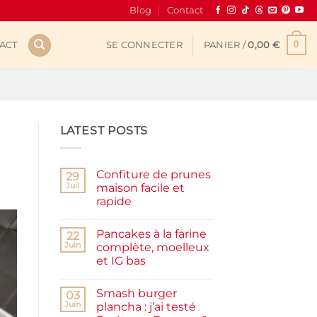
Blog
Contact
0
ACT
SE CONNECTER
PANIER /
0,00
€
LATEST POSTS
Confiture de prunes
29
Juil
maison facile et
rapide
Aucun
commentaire
Pancakes à la farine
sur
22
Confiture
Juin
complète, moelleux
de
et IG bas
prunes
maison
Aucun
facile
commentaire
et
Smash burger
sur
03
rapide
Pancakes
Juin
plancha : j’ai testé
à