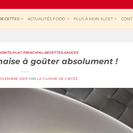
RECETTES
ACTUALITÉS FOOD
PLUS À MON SUJET
CONT
MENTS
,
PLAT PRINCIPAL
,
RECETTES
,
SAUCES
naise à goûter absolument !
NOVEMBRE 2009
PAR
LA CUISINE DE CIRCÉE