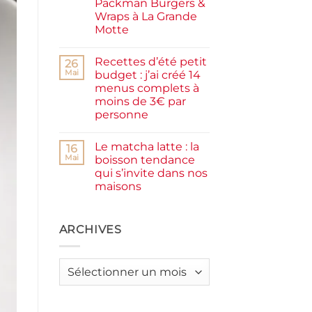
Packman Burgers &
la
farine
Wraps à La Grande
complète,
Motte
moelleux
et
Aucun
IG
commentaire
bas
Recettes d’été petit
sur
26
Smash
Mai
budget : j’ai créé 14
burger
menus complets à
plancha :
j’ai
moins de 3€ par
testé
personne
Packman
Burgers &
Aucun
Wraps
commentaire
à
Le matcha latte : la
sur
16
La
Recettes
Mai
boisson tendance
Grande
d’été
Motte
qui s’invite dans nos
petit
budget
maisons
:
j’ai
Aucun
créé
commentaire
sur
14
Le
ARCHIVES
menus
matcha
complets
latte
à
:
moins
la
de
Archives
boisson
3€
tendance
par
qui
personne
s’invite
dans