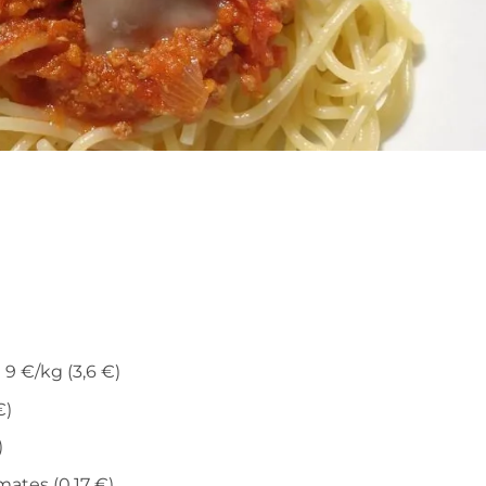
9 €/kg (3,6 €)
€)
)
ates (0,17 €)