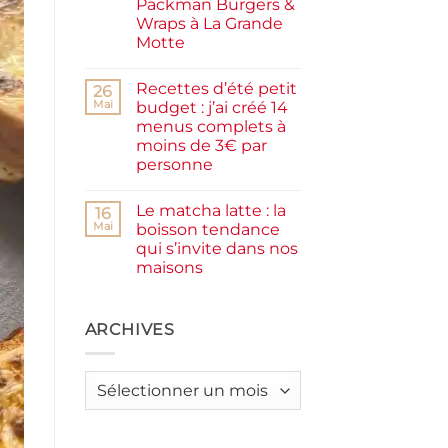
Packman Burgers &
la
farine
Wraps à La Grande
complète,
Motte
moelleux
et
Aucun
IG
commentaire
bas
Recettes d’été petit
sur
26
Smash
Mai
budget : j’ai créé 14
burger
menus complets à
plancha :
j’ai
moins de 3€ par
testé
personne
Packman
Burgers &
Aucun
Wraps
commentaire
à
Le matcha latte : la
sur
16
La
Recettes
Mai
boisson tendance
Grande
d’été
Motte
qui s’invite dans nos
petit
budget
maisons
:
j’ai
Aucun
créé
commentaire
sur
14
Le
ARCHIVES
menus
matcha
complets
latte
à
:
moins
la
de
Archives
boisson
3€
tendance
par
qui
personne
s’invite
dans