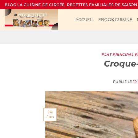
Passer
BLOG LA CUISINE DE CIRCÉE, RECETTES FAMILIALES DE SAISON
au
contenu
ACCUEIL
EBOOK CUISINE
PLAT PRINCIPAL
,
P
Croque-
PUBLIÉ LE
19
19
Jan