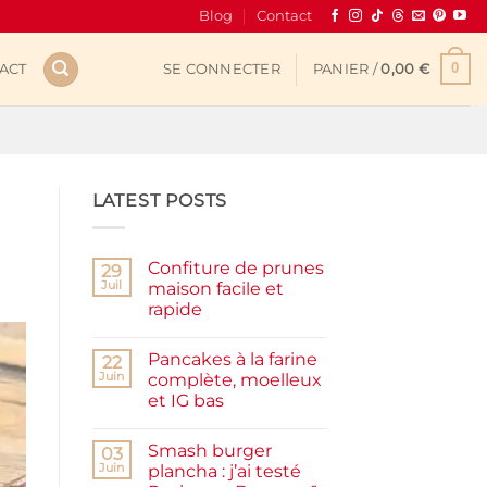
Blog
Contact
0
ACT
SE CONNECTER
PANIER /
0,00
€
LATEST POSTS
Confiture de prunes
29
Juil
maison facile et
rapide
Aucun
commentaire
Pancakes à la farine
sur
22
Confiture
Juin
complète, moelleux
de
et IG bas
prunes
maison
Aucun
facile
commentaire
et
Smash burger
sur
03
rapide
Pancakes
Juin
plancha : j’ai testé
à