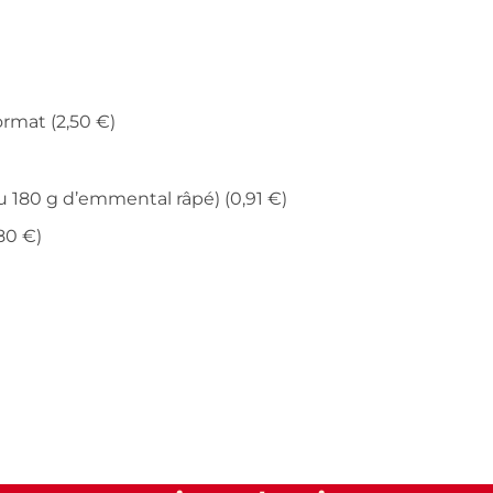
ormat (2,50 €)
 180 g d’emmental râpé) (0,91 €)
80 €)