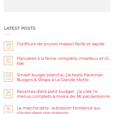
LATEST POSTS
Confiture de prunes maison facile et rapide
29
Juil
Aucun
commentaire
sur
Pancakes à la farine complète, moelleux et IG
22
Confiture
de
Juin
bas
prunes
Aucun
maison
commentaire
facile
Smash burger plancha : j’ai testé Packman
sur
03
et
Pancakes
rapide
Juin
Burgers & Wraps à La Grande Motte
à
la
Aucun
farine
commentaire
Recettes d’été petit budget : j’ai créé 14
complète,
sur
26
moelleux
Smash
Mai
menus complets à moins de 3€ par personne
et
burger
IG
plancha :
Aucun
bas
j’ai
commentaire
Le matcha latte : la boisson tendance qui
testé
sur
16
Packman
Recettes
Mai
s’invite dans nos maisons