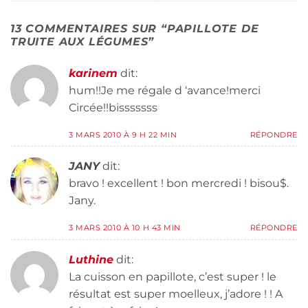
13 COMMENTAIRES SUR “
PAPILLOTE DE
TRUITE AUX LÉGUMES
”
karinem
dit:
hum!!Je me régale d ‘avance!merci
Circée!!bisssssss
3 MARS 2010 À 9 H 22 MIN
RÉPONDRE
JANY
dit:
bravo ! excellent ! bon mercredi ! bisou$.
Jany.
3 MARS 2010 À 10 H 43 MIN
RÉPONDRE
Luthine
dit:
La cuisson en papillote, c’est super ! le
résultat est super moelleux, j’adore ! ! A