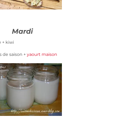
Mardi
 + kiwi
s de saison +
yaourt maison