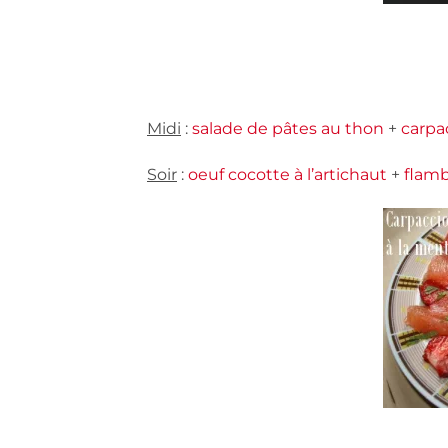
Midi
:
salade de pâtes au thon
+
carpa
Soir
:
oeuf cocotte à l’artichaut
+
flam