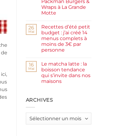
Packman Burgers &
la
farine
Wraps à La Grande
complète,
Motte
moelleux
et
Aucun
IG
commentaire
bas
Recettes d’été petit
sur
26
Smash
Mai
budget : j’ai créé 14
burger
menus complets à
plancha :
j’ai
moins de 3€ par
che
testé
personne
Packman
 de
Burgers &
Aucun
Wraps
commentaire
à
Le matcha latte : la
sur
16
La
Recettes
Mai
boisson tendance
Grande
d’été
ci,
Motte
qui s’invite dans nos
petit
budget
maisons
ous
:
j’ai
Aucun
nus
créé
commentaire
sur
14
des
Le
ARCHIVES
menus
matcha
complets
latte
à
:
moins
la
de
Archives
boisson
3€
tendance
par
qui
personne
s’invite
dans