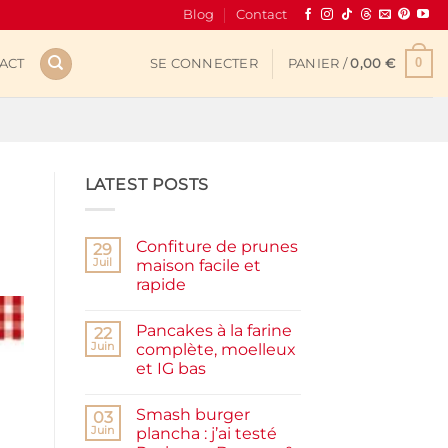
Blog
Contact
0
ACT
SE CONNECTER
PANIER /
0,00
€
LATEST POSTS
Confiture de prunes
29
Juil
maison facile et
rapide
Aucun
commentaire
Pancakes à la farine
sur
22
Confiture
Juin
complète, moelleux
de
et IG bas
prunes
maison
Aucun
facile
commentaire
et
Smash burger
sur
03
rapide
Pancakes
Juin
plancha : j’ai testé
à