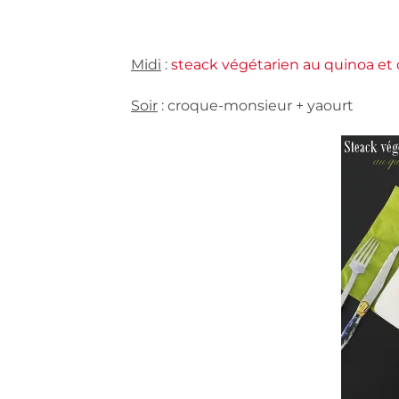
Midi
:
steack végétarien au quinoa et 
Soir
: croque-monsieur + yaourt