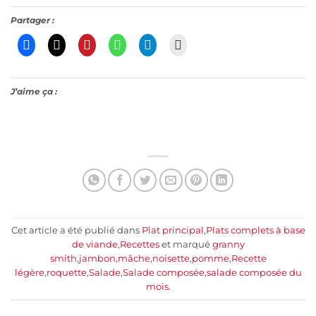
Partager :
J’aime ça :
Cet article a été publié dans
Plat principal
,
Plats complets à base
de viande
,
Recettes
et marqué
granny
smith
,
jambon
,
mâche
,
noisette
,
pomme
,
Recette
légère
,
roquette
,
Salade
,
Salade composée
,
salade composée du
mois
.