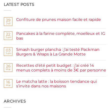
LATEST POSTS
Confiture de prunes maison facile et rapide
29
Juil
Aucun
commentaire
sur
Pancakes à la farine complète, moelleux et IG
22
Confiture
de
Juin
bas
prunes
Aucun
maison
commentaire
facile
Smash burger plancha : j’ai testé Packman
sur
03
et
Pancakes
rapide
Juin
Burgers & Wraps à La Grande Motte
à
la
Aucun
farine
commentaire
Recettes d’été petit budget : j’ai créé 14
complète,
sur
26
moelleux
Smash
Mai
menus complets à moins de 3€ par personne
et
burger
IG
plancha :
Aucun
bas
j’ai
commentaire
Le matcha latte : la boisson tendance qui
testé
sur
16
Packman
Recettes
Mai
s’invite dans nos maisons
Burgers &
d’été
Wraps
petit
Aucun
à
budget
commentaire
La
:
sur
Grande
j’ai
Le
ARCHIVES
Motte
créé
matcha
14
latte