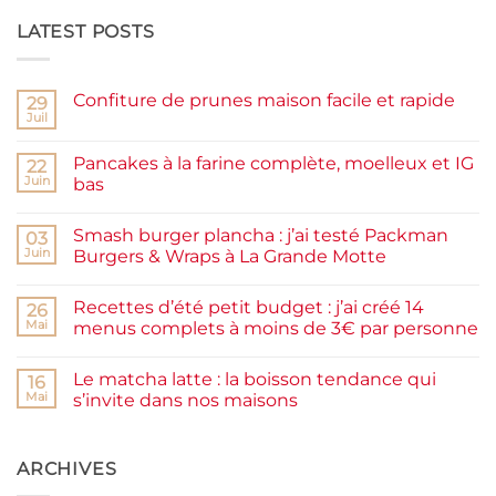
LATEST POSTS
Confiture de prunes maison facile et rapide
29
Juil
Aucun
commentaire
sur
Pancakes à la farine complète, moelleux et IG
22
Confiture
de
Juin
bas
prunes
Aucun
maison
commentaire
facile
Smash burger plancha : j’ai testé Packman
sur
03
et
Pancakes
rapide
Juin
Burgers & Wraps à La Grande Motte
à
la
Aucun
farine
commentaire
Recettes d’été petit budget : j’ai créé 14
complète,
sur
26
moelleux
Smash
Mai
menus complets à moins de 3€ par personne
et
burger
IG
plancha :
Aucun
bas
j’ai
commentaire
Le matcha latte : la boisson tendance qui
testé
sur
16
Packman
Recettes
Mai
s’invite dans nos maisons
Burgers &
d’été
Wraps
petit
Aucun
à
budget
commentaire
La
:
sur
Grande
j’ai
Le
ARCHIVES
Motte
créé
matcha
14
latte