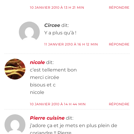
10 JANVIER 2010 À 13 H 21 MIN
RÉPONDRE
Circee
dit:
Y a plus qu’à !
11 JANVIER 2010 À 16 H 12 MIN
RÉPONDRE
nicole
dit:
c’est tellement bon
merci circée
bisous et c
nicole
10 JANVIER 2010 À 14 H 44 MIN
RÉPONDRE
Pierre cuisine
dit:
j’adore ça et je mets en plus plein de
coriandre !! Pierre