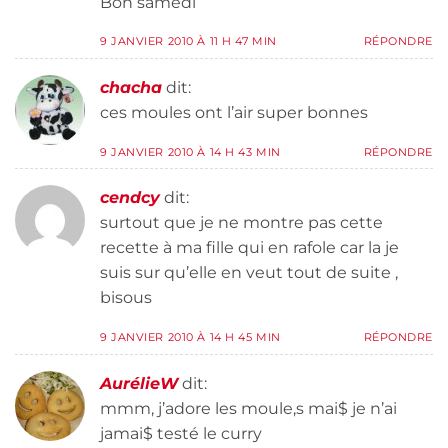
Bon samedi
9 JANVIER 2010 À 11 H 47 MIN
RÉPONDRE
chacha
dit:
ces moules ont l’air super bonnes
9 JANVIER 2010 À 14 H 43 MIN
RÉPONDRE
cendcy
dit:
surtout que je ne montre pas cette
recette à ma fille qui en rafole car la je
suis sur qu’elle en veut tout de suite ,
bisous
9 JANVIER 2010 À 14 H 45 MIN
RÉPONDRE
AurélieW
dit:
mmm, j’adore les moule,s mai$ je n’ai
jamai$ testé le curry