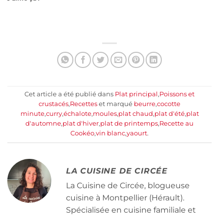
Cet article a été publié dans
Plat principal
,
Poissons et
crustacés
,
Recettes
et marqué
beurre
,
cocotte
minute
,
curry
,
échalote
,
moules
,
plat chaud
,
plat d'été
,
plat
d'automne
,
plat d'hiver
,
plat de printemps
,
Recette au
Cookéo
,
vin blanc
,
yaourt
.
LA CUISINE DE CIRCÉE
La Cuisine de Circée, blogueuse
cuisine à Montpellier (Hérault).
Spécialisée en cuisine familiale et