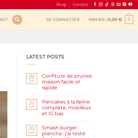
Blog
Contact
0
ACT
SE CONNECTER
PANIER /
0,00
€
LATEST POSTS
Confiture de prunes
29
Juil
maison facile et
rapide
Aucun
commentaire
Pancakes à la farine
sur
22
Confiture
Juin
complète, moelleux
de
et IG bas
prunes
maison
Aucun
facile
commentaire
et
Smash burger
sur
03
rapide
Pancakes
Juin
plancha : j’ai testé
à