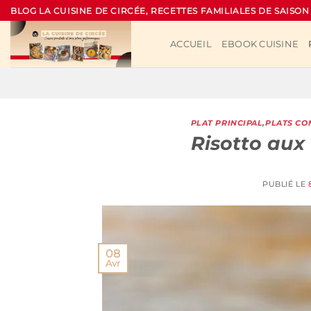
Passer
BLOG LA CUISINE DE CIRCÉE, RECETTES FAMILIALES DE SAISON
au
contenu
ACCUEIL
EBOOK CUISINE
PLAT PRINCIPAL
,
PLATS CO
Risotto aux
PUBLIÉ LE
08
Avr