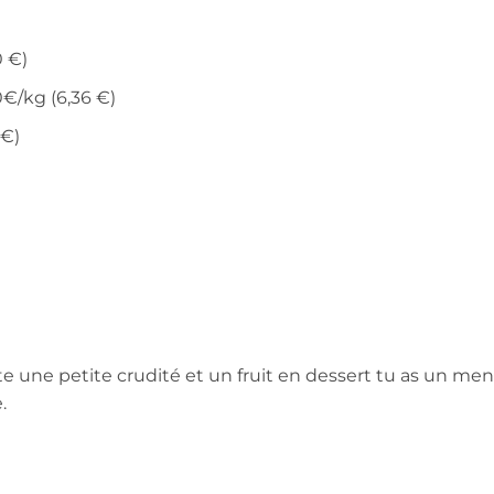
0 €)
0€/kg (6,36 €)
 €)
ste une petite crudité et un fruit en dessert tu as un me
.