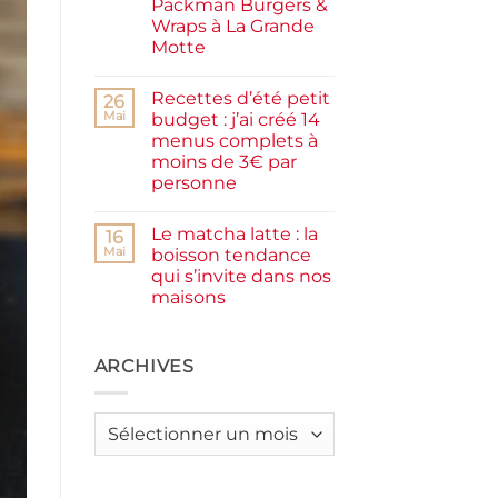
Packman Burgers &
la
farine
Wraps à La Grande
complète,
Motte
moelleux
et
Aucun
IG
commentaire
bas
Recettes d’été petit
sur
26
Smash
Mai
budget : j’ai créé 14
burger
menus complets à
plancha :
j’ai
moins de 3€ par
testé
personne
Packman
Burgers &
Aucun
Wraps
commentaire
à
Le matcha latte : la
sur
16
La
Recettes
Mai
boisson tendance
Grande
d’été
Motte
qui s’invite dans nos
petit
budget
maisons
:
j’ai
Aucun
créé
commentaire
sur
14
Le
ARCHIVES
menus
matcha
complets
latte
à
:
moins
la
de
Archives
boisson
3€
tendance
par
qui
personne
s’invite
dans