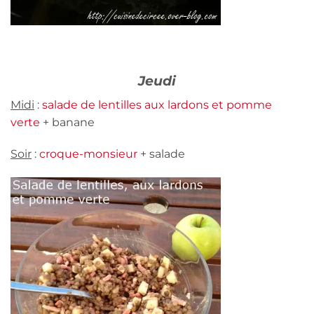
Jeudi
Midi
:
salade de lentilles aux lardons et pomme
verte
+ banane
Soir
:
croque-monsieur
+ salade