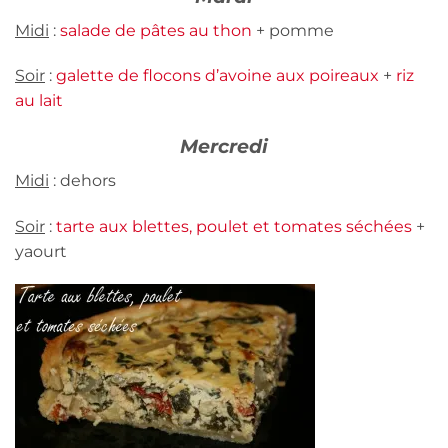
Midi
:
salade de pâtes au thon
+ pomme
Soir
:
galette de flocons d’avoine aux poireaux
+
riz
au lait
Mercredi
Midi
: dehors
Soir
:
tarte aux blettes, poulet et tomates séchées
+
yaourt