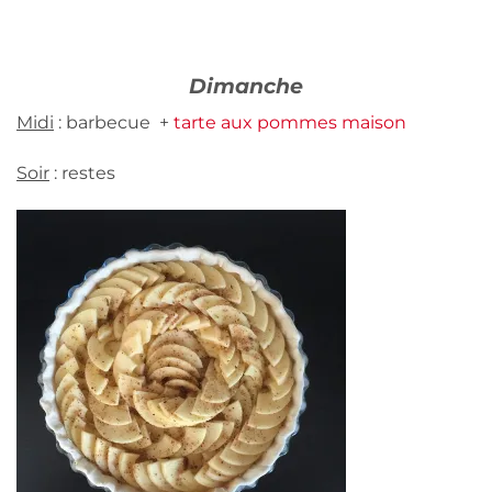
Dimanche
Midi
: barbecue +
tarte aux pommes maison
Soir
: restes