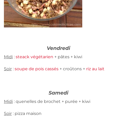
Vendredi
Midi
:
steack végétarien
+ pâtes + kiwi
Soir
:
soupe de pois cassés
+ croûtons +
riz au lait
Samedi
Midi
: quenelles de brochet + purée + kiwi
Soir
: pizza maison