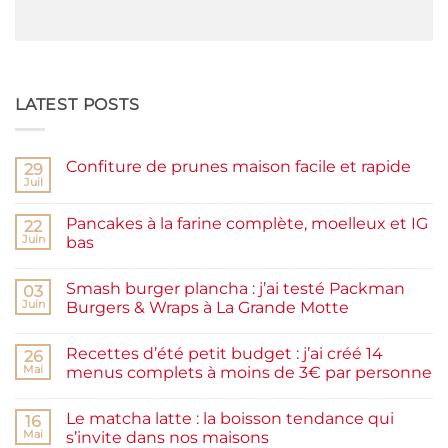
LATEST POSTS
Confiture de prunes maison facile et rapide
29
Juil
Aucun
commentaire
sur
Pancakes à la farine complète, moelleux et IG
22
Confiture
de
Juin
bas
prunes
Aucun
maison
commentaire
facile
Smash burger plancha : j’ai testé Packman
sur
03
et
Pancakes
rapide
Juin
Burgers & Wraps à La Grande Motte
à
la
Aucun
farine
commentaire
Recettes d’été petit budget : j’ai créé 14
complète,
sur
26
moelleux
Smash
Mai
menus complets à moins de 3€ par personne
et
burger
IG
plancha :
Aucun
bas
j’ai
commentaire
Le matcha latte : la boisson tendance qui
testé
sur
16
Packman
Recettes
Mai
s’invite dans nos maisons
Burgers &
d’été